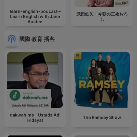
learn-english-podcast –
武田鉄矢・今朝の三枚おろ
Learn English with Jane
し
Austen
國際 教育 播客
dakwah.me - Ustadz Adi
The Ramsey Show
Hidayat