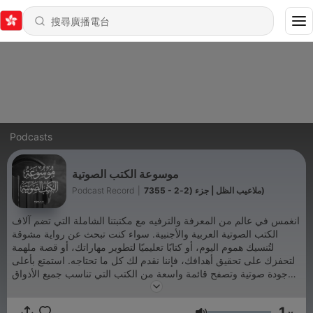
Podcasts
موسوعة الكتب الصوتية
Podcast Record
|
7355 - ملاعيب الظل | جزء (2-2)
انغمس في عالم من المعرفة والترفيه مع مكتبتنا الشاملة التي تضم آلاف
الكتب الصوتية العربية والأجنبية. سواء كنت تبحث عن رواية مشوقة
لتُنسيك هموم اليوم، أو كتابًا تعليميًا لتطوير مهاراتك، أو قصة ملهمة
لتحفزك على تحقيق أهدافك، فإننا نقدم لك كل ما تحتاجه. استمتع بأعلى
جودة صوتية وتصفح قائمة واسعة من الكتب التي تناسب جميع الأذواق
والأعمار. اشترك الآن واستكشف عالمًا جديدًا من المعرفة والمتعة.
Podcast Record
1