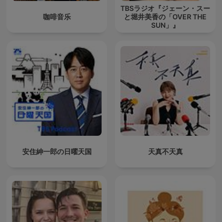
TBSラジオ『ジェーン・スー
咖啡音乐
と堀井美香の「OVER THE
SUN」』
安住紳一郎の日曜天国
天真不天真