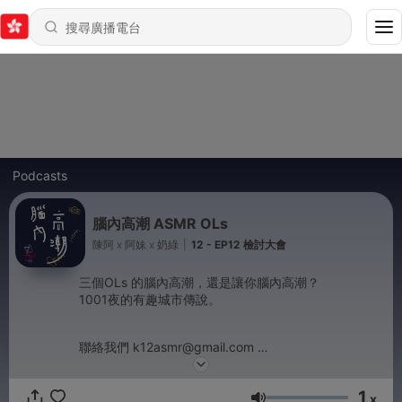
Podcasts
腦內高潮 ASMR OLs
陳阿 x 阿妹 x 奶綠
|
12 - EP12 檢討大會
三個OLs 的腦內高潮，還是讓你腦內高潮？
1001夜的有趣城市傳說。
聯絡我們 k12asmr@gmail.com
Powered by
Firstory Hosting
1
x