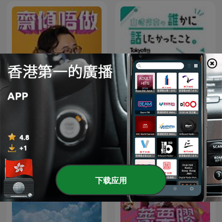
山崎怜奈の誰かに話したか
齋傾唔做
ったこと。
下载应用