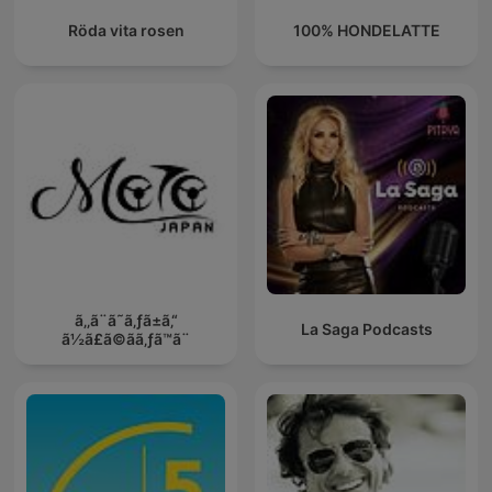
Röda vita rosen
100% HONDELATTE
ã‚‚ã¨ã˜ã‚ƒã±ã‚“
La Saga Podcasts
ã½ã£ã©ãã‚ƒã™ã¨