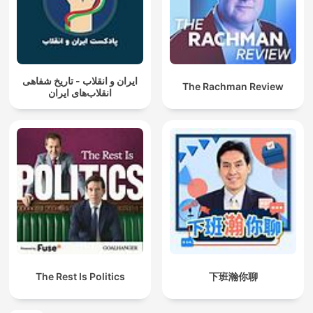
ایران و انقلاب - تاریخ شفاهی
The Rachman Review
انقلاب‌های ایران
The Rest Is Politics
下班瀚你聊