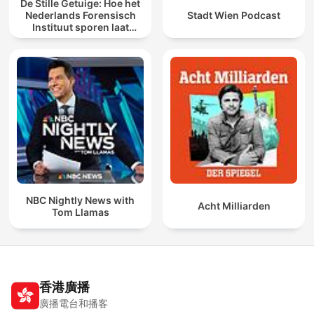
De Stille Getuige: Hoe het
Nederlands Forensisch
Stadt Wien Podcast
Instituut sporen laat
spreken
NBC Nightly News with
Acht Milliarden
Tom Llamas
香港廣播
廣播電台和播客