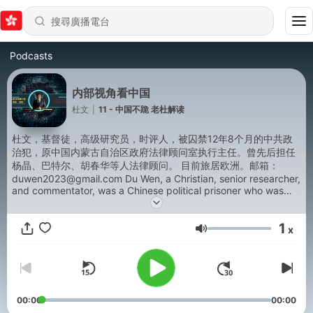
Podcasts
内部视角看中国
杜文
|
11 - 中国不跪 老杜解读
杜文，基督徒，高级研究员，时评人，被囚禁12年8个月的中共政
治犯，原中国内蒙古自治区政府法律顾问室执行主任。曾先后担任
杨晶、巴特尔、胡春华等人法律顾问。 目前旅居欧洲。邮箱：
duwen2023@gmail.com Du Wen, a Christian, senior researcher,
and commentator, was a Chinese political prisoner who was
imprisoned for 12 years and 8 months. He was the former
Executive Director of the Legal Advisory Office of the Inner
1
Mongolia Autonomous Region Government of China. He
x
音量
previously served as a legal advisor to Yang Jing, Batel, and
Hu Chunhua, among others. He is currently residing in Europe.
Powered by
Firstory Hosting
00:00
00:00