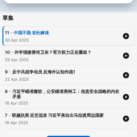
單集
-
11
中国不跪 老杜解读
30 Apr 2025
-
10
许学强接替何卫东？军方权力正在重组？
29 Apr 2025
-
9
反中共战争动员 反海外认知作战1
22 Apr 2025
-
8
习近平瞄准微软，公安瞄准美特工：信息安全战略的内在
矛盾
18 Apr 2025
-
7
联越抗美 近交远攻 习近平亲自出马拉拢周边国家
18 Apr 2025