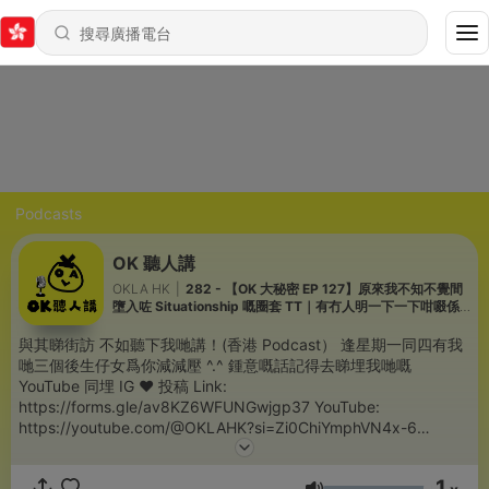
Podcasts
OK 聽人講
OKLA HK
|
282 - 【OK 大秘密 EP 127】原來我不知不覺間
墮入咗 Situationship 嘅圈套 TT｜有冇人明一下一下咁啜係
有幾爽？！
與其睇街訪 不如聽下我哋講！(香港 Podcast） 逢星期一同四有我
哋三個後生仔女爲你減減壓 ^.^ 鍾意嘅話記得去睇埋我哋嘅
YouTube 同埋 IG ❤️ 投稿 Link:
https://forms.gle/av8KZ6WFUNGwjgp37 YouTube:
https://youtube.com/@OKLAHK?si=Zi0ChiYmphVN4x-6
Instagram: https://instagram.com/ok.la.hk?
igshid=MzRlODBiNWFlZA==
1