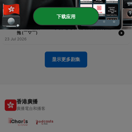
-
279
【OK 聽人講！EP 145】原來個世界真係有啲咁無恥嘅
人㗎？
27 Jul 2026
下载应用
-
278
【OK 大秘密 EP 125】搞到其實我都唔知算唔算拍緊
拖 (￣▽￣)
23 Jul 2026
显示更多剧集
香港廣播
廣播電台和播客