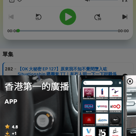
x
https://www.instagram.com/okla_podcast/
音量
00:00
00:00
單集
-
282
【OK 大秘密 EP 127】原來我不知不覺間墮入咗
Situationship 嘅圈套 TT｜有冇人明一下一下咁啜係
有幾爽？！
06 Aug 2026
-
281
【OK 聽人講！EP 146】我的旅遊人生清單
03 Aug 2026
-
280
【OK 大秘密 EP 126】其實大家朋友一場點解要係咁
比較？｜到底點先可以有翻人生嘅意義 TT
30 Jul 2026