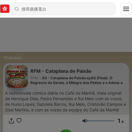
Podcasts
RFM - Cataplana de Paixão
RFM
|
63 - Cataplana de Paixão ep60 (Final): O
Regresso da Sereia, o Milagre dos Pinhos e o Adeus a
Ribeira da Boia
A radionovela cómica diária no Café da Manhã. Ideia original
de Henrique Dias, Pedro Fernandes e Rui Melo com as vozes
de Nuno Lopes, Gabriela Barros, Rui Melo, Cristóvão Campos e
Sissi Martins, e com as vozes da equipa do Café da Manhã
1
x
音量