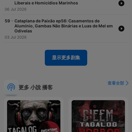
Liberais e Homicídios Marinhos
06 Jul 2026
-
59
Cataplana de Paixão ep56: Casamentos de
Alumínio, Gambas Não Binárias e Luas de Mel em
Odivelas
03 Jul 2026
显示更多剧集
查看全部
更多 小說 播客