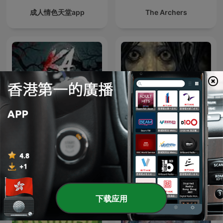
成人情色天堂app
The Archers
Sitio Bangungot - Pinoy
Ka Istorya Horror
Horror Stories for Sleep
Podcast
下载应用