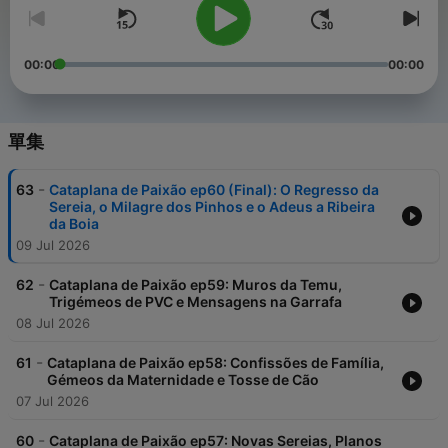
00:00
00:00
單集
-
63
Cataplana de Paixão ep60 (Final): O Regresso da
Sereia, o Milagre dos Pinhos e o Adeus a Ribeira
da Boia
09 Jul 2026
-
62
Cataplana de Paixão ep59: Muros da Temu,
Trigémeos de PVC e Mensagens na Garrafa
08 Jul 2026
-
61
Cataplana de Paixão ep58: Confissões de Família,
Gémeos da Maternidade e Tosse de Cão
07 Jul 2026
-
60
Cataplana de Paixão ep57: Novas Sereias, Planos