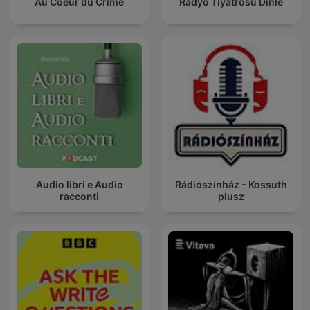
Au Coeur du Crime
Radyo Tiyatrosu Dinle
Audio libri e Audio
Rádiószínház - Kossuth
racconti
plusz