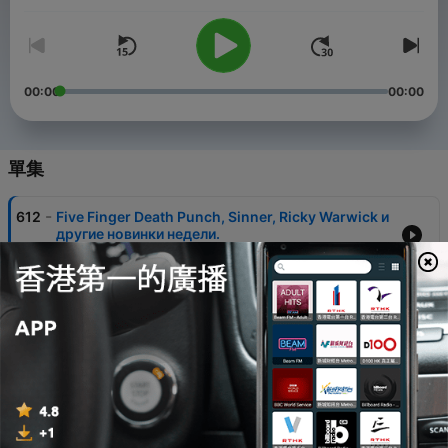
🎧 👉 Подписаться:
https://podcasts.apple.com/podcast/id1273615227 🎧 👉
Скачать: https://soundchek.podster.fm/ 🎧 👉 Cлушать в
ПОДКАСТАХ: https://podcast.ru/1273615227 #саундчек
#новаямузыка #новыеальбомы #motoradio
00:00
00:00
單集
-
612
Five Finger Death Punch, Sinner, Ricky Warwick и
другие новинки недели.
31 Jul 2026
-
611
Marilyn Manson, Joanne Shaw Taylor,
Rattlesnakes и другие новинки недели.
24 Jul 2026
-
610
Nickelback, Accept, Marilyn Manson и другие
новинки недели.
17 Jul 2026