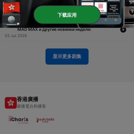
-
609
Coreleoni, Pride Of Lions, Mob Rules, Asia и
другие новинки недели.
10 Jul 2026
下载应用
-
608
Vargas Blues Band, Duran Duran, Airbourne,
MAD MAX и другие новинки недели:
03 Jul 2026
显示更多剧集
香港廣播
廣播電台和播客