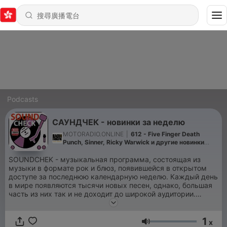
Podcasts
САУНДЧЕК - новинки за неделю
MOTORADIO.ONLINE
|
612 - Five Finger Death
Punch, Sinner, Ricky Warwick и другие новинки
недели.
SOUNDCHEK - музыкальная программа, состоящая из
музыки в формате рок и блюз, появившейся в открытом
доступе за последнюю календарную неделю.
Каждый день
в мире появляются тысячи новых песен, однако, большая
часть из них так и не доходит до широкой аудитории.
Своеобразный еженедельный пятничный хит-парад
свежей рок-музыки. Выходит без перерыва с 2012 года в
1
рамках проектов Fontanka.FM, Imagine Radio и MOTORADIO.
x
音量