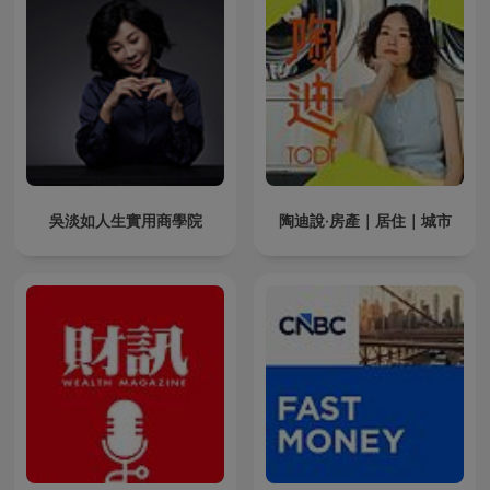
吳淡如人生實用商學院
陶迪說·房產｜居住｜城市