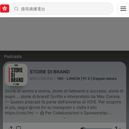
Podcasts
STORIE DI BRAND
MAX CORONA
|
190 - LANCIA | Pt 3 | Doppia natura
Storie di uomini e donne, storie di fallimenti e successi, storie di
sogni…. storie di brand! Scritto e interpretato da Max Corona.
— Questo podcast fa parte dell'universo di VOIS. Per scoprire
di più, segui @vois.fm su Instagram o visita il sito
https://vois.fm/ — 📩 Per Collaborazioni o Sponsorship:
sales@vois.fm
1