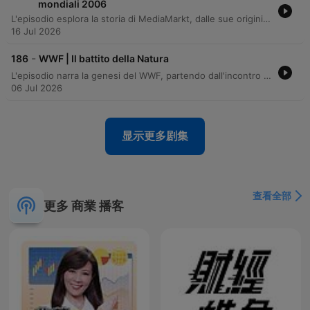
mondiali 2006
L'episodio esplora la storia di MediaMarkt, dalle sue origini in Germania alla nascita di MediaWorld in Italia. Il racconto segue l'evoluzione del marchio da modello basato su prezzi bassi a leader di mercato capace di affrontare la concorrenza con strategie di marketing innovative. L'analisi si concentra sull'evoluzione delle campagne promozionali, partendo dal celebre azzardo calcolato del Mondiale 2006 fino alle successive variazioni strategiche volte a gestire i costi assicurativi e le metriche legate ai risultati della nazionale.
16 Jul 2026
-
186
WWF | Il battito della Natura
L'episodio narra la genesi del WWF, partendo dall'incontro trasformativo di Fulco Pratesi con un'orsa in Anatolia, che lo portò ad abbandonare la caccia per la fotografia naturalistica e contribuire alla nascita del WWF Italia. Attraverso la scoperta di specie rare nella laguna di Orbetello, l'organizzazione si è evoluta da piccolo gruppo di appassionati a forza globale. Il racconto ripercorre l'evoluzione del WWF Italia, evidenziando campagne iconiche come i Panda Club e l'impegno per la protezione di specie come il cervo sardo. L'associazione ha influenzato la coscienza ambientale italiana fino a ottenere il riconoscimento della tutela dell'ambiente nella Costituzione Italiana.
06 Jul 2026
显示更多剧集
查看全部
更多 商業 播客