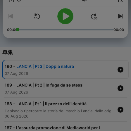
x
音量
00:00
00:00
單集
-
190
LANCIA | Pt 3 | Doppia natura
07 Aug 2026
-
189
LANCIA | Pt 2 | In fuga da se stessi
07 Aug 2026
-
188
LANCIA | Pt 1 | Il prezzo dell'identità
L'episodio ripercorre la storia del marchio Lancia, dalle origini di Vincenzo Lancia in Piemonte e l'evoluzione da piccola officina a icona dell'automobilismo, caratterizzata da grandi innovazioni tecnologiche come la scocca autoportante della Lancia Lambda. Il racconto esplora anche le sfide personali e i momenti drammatici del fondatore, culminando nella scoperta di una truffa finanziaria orchestrata negli Stati Uniti che mise a rischio l'azienda e la sua espansione americana.
06 Aug 2026
-
187
L'assurda promozione di Mediaworld per i