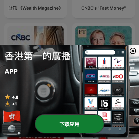
財訊 《Wealth Magazine》
CNBC's "Fast Money"
Closing Bell
The Story of Money
下载应用