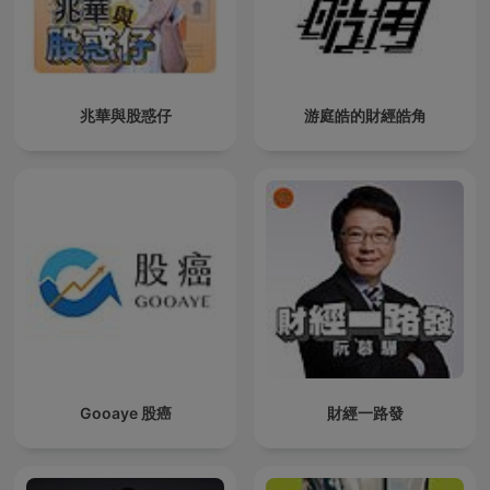
兆華與股惑仔
游庭皓的財經皓角
Gooaye 股癌
財經一路發