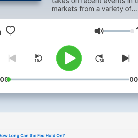
takes on recent events in 
markets from a variety of
perspectives and voices wi
Morgan Stanley.
音量
:00
00
How Long Can the Fed Hold On?