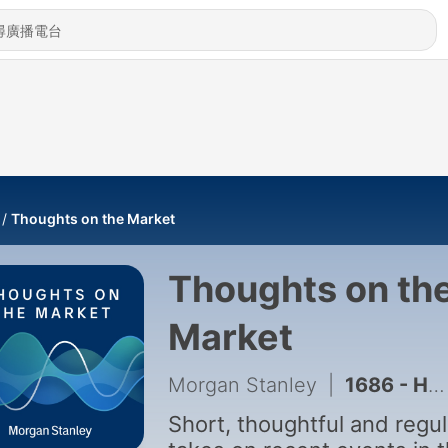
Thoughts on the Market
Thoughts on th
Market
Morgan Stanley
|
1686 - How Long Can the Fed Hold On?
Short, thoughtful and regul