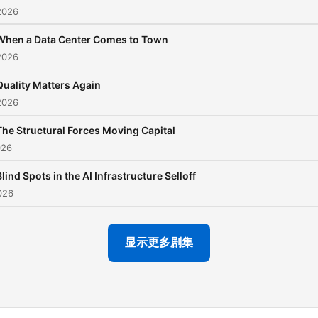
2026
When a Data Center Comes to Town
2026
Quality Matters Again
2026
The Structural Forces Moving Capital
026
Blind Spots in the AI Infrastructure Selloff
026
显示更多剧集