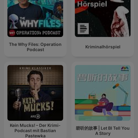
The Why Files: Operation
Kriminalhörspiel
Podcast
Kein Mucks! – Der Krimi-
碧听的故事 | Let BI Tell You
Podcast mit Bastian
A Story
Pastewka