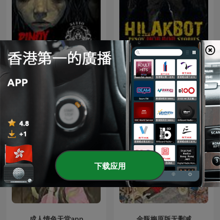
Sitio Bangungot - Pinoy
HILAKBOT PINOY HORROR
Horror Stories for Sleep
STORIES | The Podcast
Podcast
下载应用
成人情色天堂app
金瓶梅原版无删减