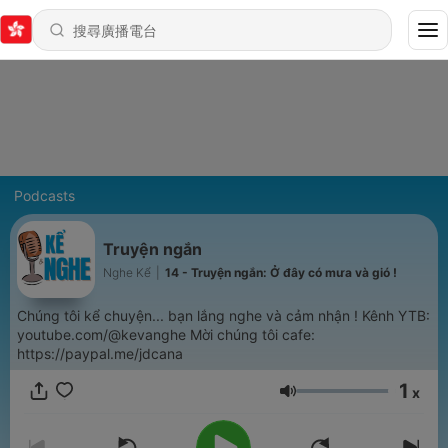
Podcasts
Truyện ngắn
Nghe Kể
|
14 - Truyện ngắn: Ở đây có mưa và gió !
Chúng tôi kể chuyện... bạn lắng nghe và cảm nhận ! Kênh YTB:
youtube.com/@kevanghe Mời chúng tôi cafe:
https://paypal.me/jdcana
1
x
音量