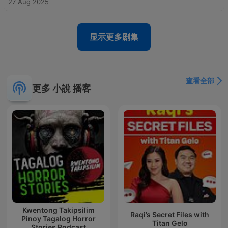
27 Aug 2025
显示更多剧集
查看全部
更多 小說 播客
Kwentong Takipsilim
Raqi’s Secret Files with
Pinoy Tagalog Horror
Titan Gelo
Stories Podcast