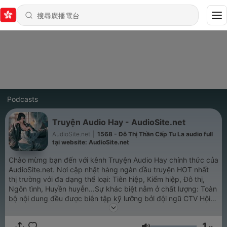
Podcasts
Truyện Audio Hay - AudioSite.net
AudioSite.net
|
1568 - Đô Thị Thần Cấp Tu La audio full
tại website: AudioSite.net
Chào mừng bạn đến với kênh Truyện Audio Hay chính thức của
AudioSite.net. Nơi cập nhật hàng ngàn đầu truyện HOT nhất
thị trường với đa dạng thể loại: Tiên hiệp, Kiếm hiệp, Đô thị,
Ngôn tình, Huyền huyễn...Sự khác biệt nằm ở chất lượng: Toàn
bộ nội dung đều được biên tập kỹ lưỡng bởi đội ngũ CTV Hội
Mê Truyện, loại bỏ tạp âm, mang lại trải nghiệm nghe mượt mà
và cảm xúc nhất. Thích hợp để nghe truyện đêm khuya, giải trí
1