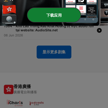
-
1565
Kỷ Nguyên Khai Sáng: Khi Khủng Long Và Thú
Nhan Nô Dịch Loài Người audio full tại website:
AudioSite.net
下载应用
06 Jun 2026
-
1564
Khô Lâu Trồng Rau Khai Hoang Dị Vực audio full
tại website: AudioSite.net
06 Jun 2026
显示更多剧集
香港廣播
廣播電台和播客