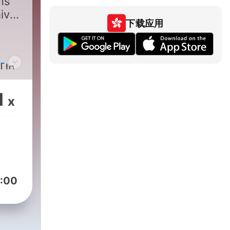
ns
hive
下载应用
-
"Un
re,
voix
1
x
its.
:00