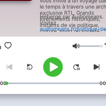
vous invite à un voyage da
le temps à travers une arc
exclusive RTL. Grands
Hébergé par Audiomeans.
événements historiques,
Visitez
instants de vie politique,
audiomeans.fr/politique-de
culture, sport ou société : 
confidentialite
pour plus
jour, une archive" fait reviv
d'informations.
en quelques minutes, des 
音量
et des moments qui ont
marqué l’histoire et les espr
:00
00