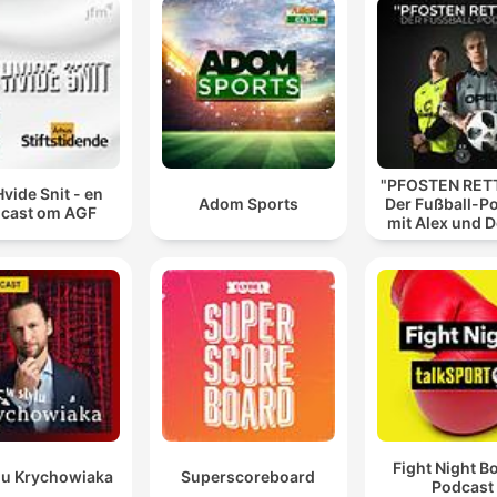
"PFOSTEN RETT
Hvide Snit - en
Adom Sports
Der Fußball-P
cast om AGF
mit Alex und 
Fight Night B
lu Krychowiaka
Superscoreboard
Podcast