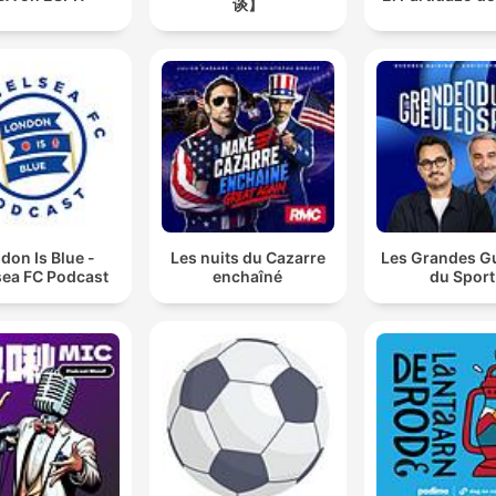
谈】
don Is Blue -
Les nuits du Cazarre
Les Grandes G
sea FC Podcast
enchaîné
du Sport