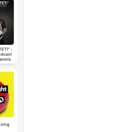
ET!" -
odcast
Dennis
oxing