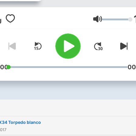
mucho mas
音量
:00
00
X34 Torpedo blanco
2017