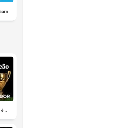
aarn
é...