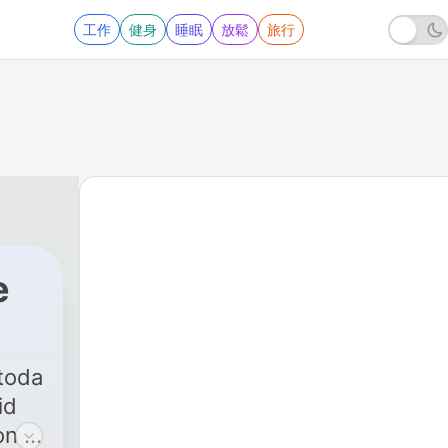
工作
健身
睡眠
放鬆
旅行
e
toda
id
on y