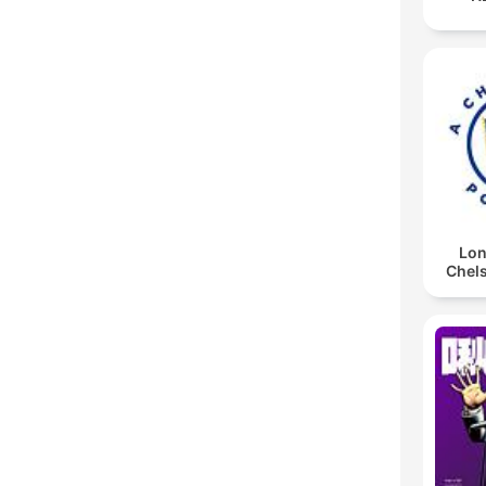
Lon
Chel