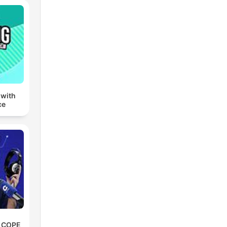
 with
ce
e COPE