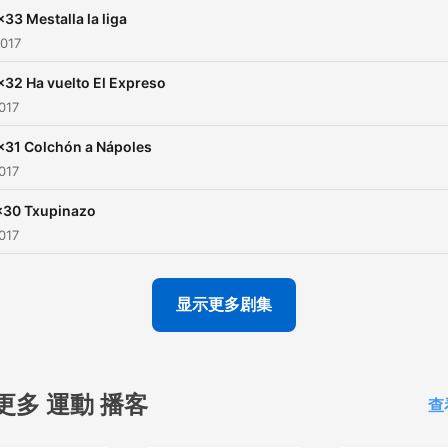
x33 Mestalla la liga
2017
x32 Ha vuelto El Expreso
017
x31 Colchón a Nápoles
017
x30 Txupinazo
017
显示更多剧集
更多 運動 播客
查