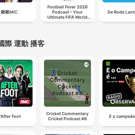
Football Fever 2026
啾啾MIC
Podcast – Your
De Rode Lant
Ultimate FIFA World
Cup Companion
國際 運動 播客
Cricket Commentary
'After Foot
E o campeão 
Cricket Podcast #8