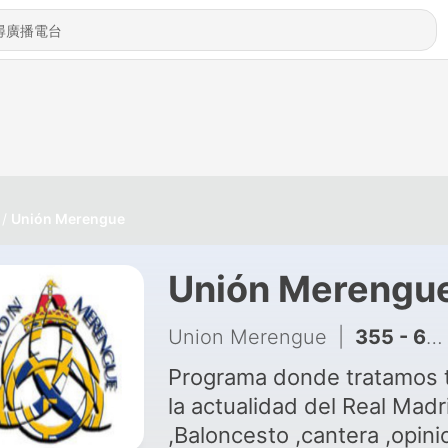
Unión Merengue
Unión Merengu
Union Merengue
|
355 - 6X34 Torpedo blanco
Programa donde tratamos 
la actualidad del Real Madr
,Baloncesto ,cantera ,opini