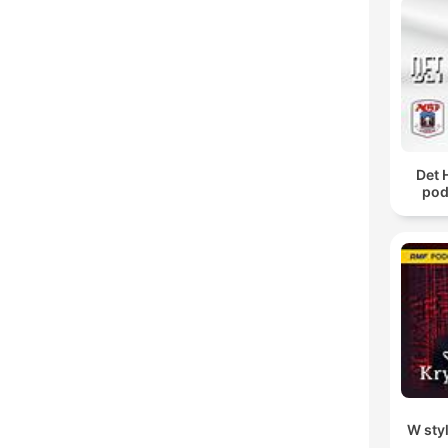
Det 
pod
W sty