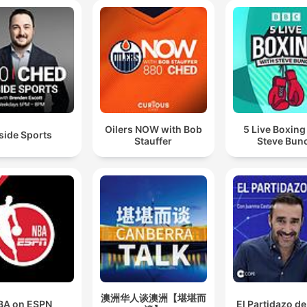
Oilers NOW with Bob
5 Live Boxing
side Sports
Stauffer
Steve Bun
澳洲华人谈澳洲【堪堪而
BA on ESPN
El Partidazo d