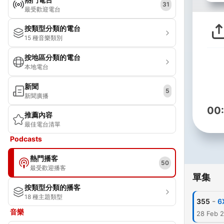
31
最受歡迎電台
按類型分類的電台
15 種音樂類別
按地區分類的電台
本地電台
新聞
5
新聞廣播
00
推薦內容
最佳電台清單
Podcasts
熱門播客
50
最受歡迎播客
單集
按類型分類的播客
18 種主題類型
-
355
6
音樂
28 Feb 