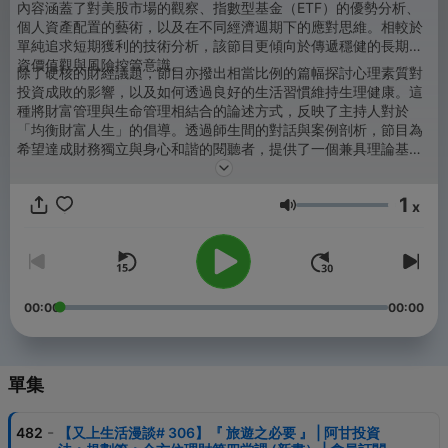
內容涵蓋了對美股市場的觀察、指數型基金（ETF）的優勢分析、
個人資產配置的藝術，以及在不同經濟週期下的應對思維。相較於
單純追求短期獲利的技術分析，該節目更傾向於傳遞穩健的長期投
資價值觀與風險控管意識。
除了硬核的財經議題，節目亦撥出相當比例的篇幅探討心理素質對
投資成敗的影響，以及如何透過良好的生活習慣維持生理健康。這
種將財富管理與生命管理相結合的論述方式，反映了主持人對於
「均衡財富人生」的倡導。透過師生間的對話與案例剖析，節目為
希望達成財務獨立與身心和諧的閱聽者，提供了一個兼具理論基礎
與實務指導的知識平台，適合各個階段的投資學習者參考。
1
x
音量
00:00
00:00
單集
-
482
【又上生活漫談# 306】『 旅遊之必要 』 | 阿甘投資