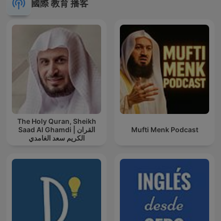
國際 教育 播客
The Holy Quran, Sheikh
Saad Al Ghamdi | القران
Mufti Menk Podcast
الكريم سعد الغامدي