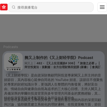
Podcasts
阙又上制作的《又上财经学院》Podcast
闕又上
|
482 - 【又上生活漫談# 306】『 旅遊之必要 』 |
阿甘投資法：規劃篇：全方位理財第四堂課 (新書） | 會員訂
閱 | 闕又上 2026.8.7
《又上財經學院》是由資深財務顧問與投資專家闕又上所主持的音
頻節目，其內容核心延伸自同名的 YouTube 頻道。該節目不僅聚焦
於專業的財經知識分享，更強調人生整體的均衡發展，將財富自
由、情緒自由與健康自由視為追求的三大核心目標。主持人闕又上
具備深厚的華爾街投資背景與多年管理共同基金的實務經驗，其獨
特的投資哲學與資產配置觀念為節目的主要特色。
節目形式多由闕又上帶領其學員，透過對過往視頻內容的深度回顧
與討論，協助聽眾建立系統化的理財邏輯。在投資策略方面，節目