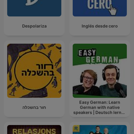
Despolariza
Inglés desde cero
Easy German: Learn
חור בהשכלה
German with native
speakers | Deutsch lernen
mit Muttersprachlern