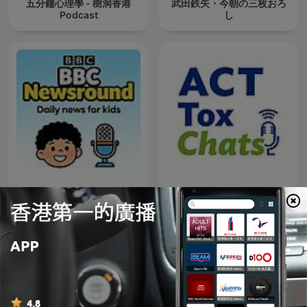
五分鐘心理學 - 樹洞香港
武田鉄矢・今朝の三枚おろ
Podcast
し
BBC Newsround
ToxChats©