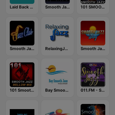
Laid Back Jazz
Smooth Jazz CD 101.9 FM
101 SMOOTH JAZZ
Smooth Jazz Tri-Cities WA
RelaxingJazz.com - Smooth Jazz
Smooth Jazz 247
101 Smooth Jazz Mellow Mix
Bay Smooth Jazz
011.FM - Smooth Jazz