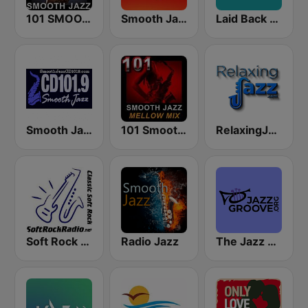
101 SMOOTH JAZZ
Smooth Jazz 247
Laid Back Jazz
Smooth Jazz Cd101.9 New York
101 Smooth Jazz Mellow Mix
RelaxingJazz.com - Smooth Jazz
Soft Rock Radio
Radio Jazz
The Jazz Groove (Mix #1)