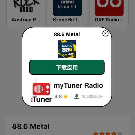
Austrian Rock Radio
KroneHit 105.8
ORF Radio Oberösterreich
88.6 Metal
下载应用
88.6 Metal