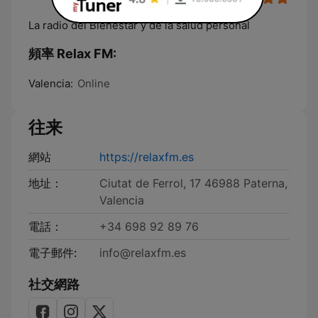
La radio del Bienestar y de la salud personal
頻率 Relax FM:
Valencia:
Online
往来
網站
https://relaxfm.es
地址：
Ciutat de Ferrol, 17 46988 Paterna,
Valencia
電話：
+34 698 92 89 76
電子郵件:
info@relaxfm.es
社交網路