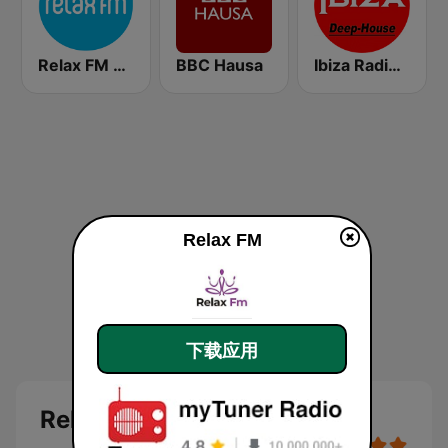
Relax FM Estonia
BBC Hausa
Ibiza Radios - Deep House
Relax FM
下载应用
Relax FM