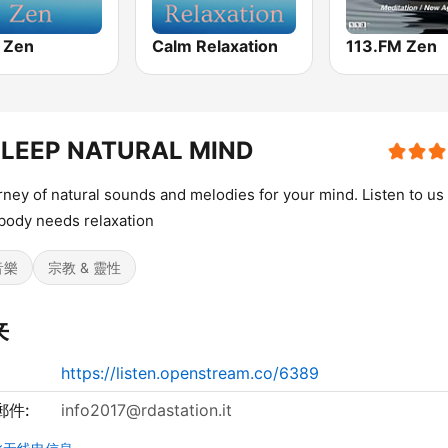
 Zen
Calm Relaxation
113.FM Zen
SLEEP NATURAL MIND
rney of natural sounds and melodies for your mind. Listen to u
body needs relaxation
音樂
宗教 & 靈性
来
https://listen.openstream.co/6389
郵件:
info2017@rdastation.it