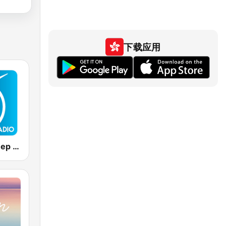
下载应用
Positively Sleep Relax