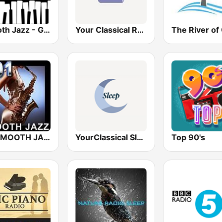
Smooth Jazz - Groov
Your Classical Relax
The River of
101 SMOOTH JAZZ
YourClassical Sleep
Top 90's