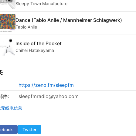
Sleepy Town Manufacture
Dance (Fabio Anile / Mannheimer Schlagwerk)
Fabio Anile
Inside of the Pocket
Chihei Hatakeyama
来
https://zeno.fm/sleepfm
郵件:
sleepfmradio@yahoo.com
此无线电信息
cebook
Twitter