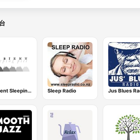
台
Ambient Sleeping Pill
Sleep Radio
Jus Blues Ra