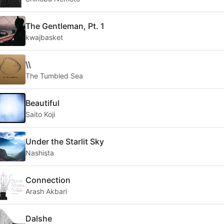
The Gentleman, Pt. 1
kwajbasket
\\
The Tumbled Sea
Beautiful
Saito Koji
Under the Starlit Sky
Nashista
Connection
Arash Akbari
Dalshe