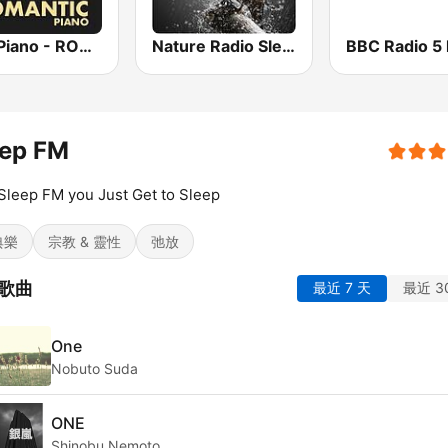
Epic Piano - ROMANTIC PIANO
Nature Radio Sleep
BBC Radio 5 
eep FM
Sleep FM you Just Get to Sleep
典樂
宗教 & 靈性
弛放
歌曲
最近 7 天
最近 3
One
Nobuto Suda
ONE
Shinobu Nemoto