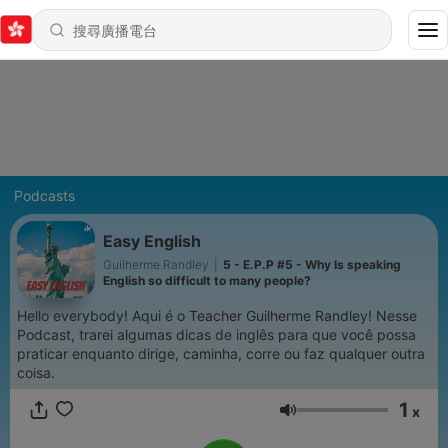
Podcasts
Easy English
Guilherme Randley
|
5 - E.P.P #5 - Why Is speaking
English so difficult to many people?
Hello everybody! Aqui é o Teacher Guilherme Randley! Nesse
Podcast, trarei algumas dicas de inglês para que você possa
praticar enquanto dirige, caminha, corre ou faz qualquer outra
coisa.
1
x
音量