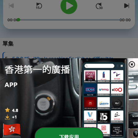
00:00
00:00
單集
-
5
E.P.P #5 - Why Is speaking English so difficult to
many people?
23 Feb 2021
-
4
E.E.P #4 - Loucuras de Brasileiro, plantas
estranhas e coma mandioca!
18 Feb 2021
-
3
E.E.P #3 - Como dizer "Oi" e "Tchau" de várias
formas | Basic English
05 Feb 2021
-
2
E.E.P #2 - The power of "Why not?" | Teacher
Stories | Intermediate English
下载应用