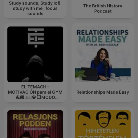
Study sounds, Study lofi,
The British History
study with me , focus
Podcast
sounds
EL TEMACH -
MOTIVACIÓN para el GYM
Relationships Made Easy
💪🏼🏋🏻‍♀🔱 💥MODO
GUERRA💥