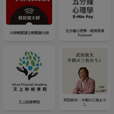
五分鐘心理學 - 樹洞香港
大師輕鬆讀之輕鬆聽大師
Podcast
武田鉄矢・今朝の三枚おろ
又上財經學院
し