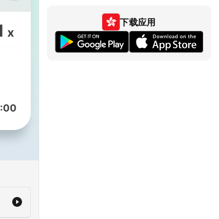
🇷
下载应用
1
x
m/channel/UC3mAK3WPnojVxxvQOCJa5XA
.com/jjunaoppa
Jmru
:00