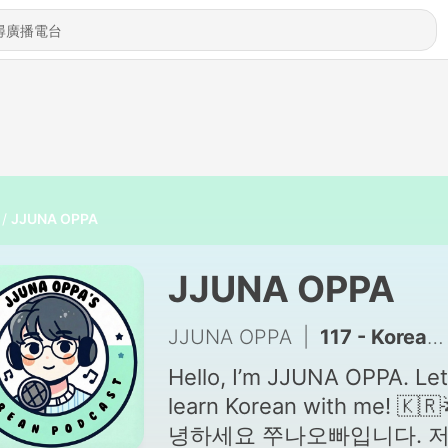
JJUNA OPPA
JJUNA OPPA
JJUNA OPPA
|
117 - Korean Podcast Ep 119.Hooked on Ramen | 라멘에 푹 빠져버렸다
Hello, I’m JJUNA OPPA. Let
learn Korean with me! 🇰🇷
녕하세요 쭈나오빠입니다. 