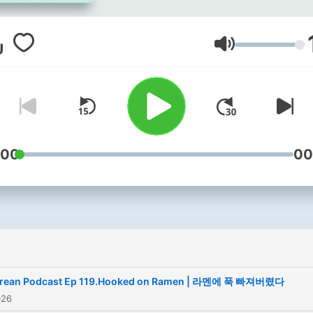
함께 한국어를 배워봅시다! 🇰
🌟 🎧 Youtube :
https://www.youtube.co
音量
📝 Free PDF Download :
https://www.buymeacoffee
💻 Korean Discord Server :
https://discord.gg/KvjWKz
:00
00
rean Podcast Ep 119.Hooked on Ramen | 라멘에 푹 빠져버렸다
026