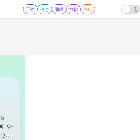
工作
健身
睡眠
放鬆
旅行
’s
🌟 안
저와