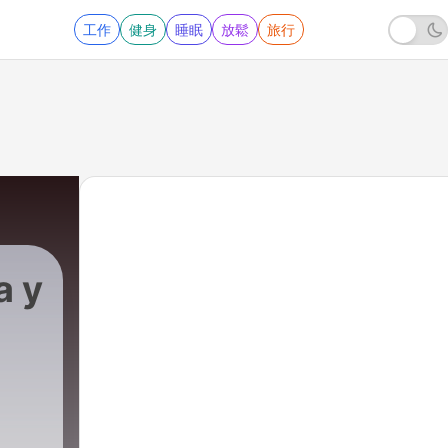
工作
健身
睡眠
放鬆
旅行
a y