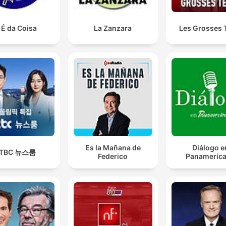
 É da Coisa
La Zanzara
Les Grosses 
Es la Mañana de
Diálogo e
JTBC 뉴스룸
Federico
Panameric