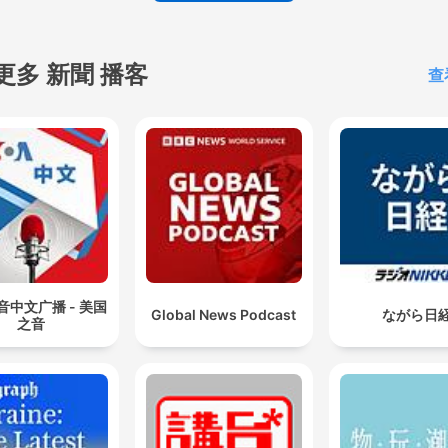
https://www.instagram.co
Facebook Uforia Podcasts:
https://www.facebook.com
更多 新聞 播客
查
Facebook BMF:
https://www.facebook.co
TikTok Uforia Podcasts:
https://www.tiktok.com/@
TikTok BMF:
https://www.tiktok.com/@
Página web:
https://podcast.univision
音中文广播 - 美国
Global News Podcast
ながら日
之音