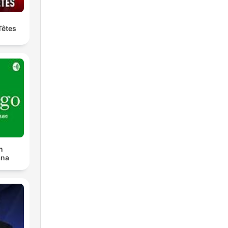
Têtes
n
ana