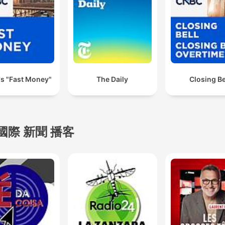
s "Fast Money"
The Daily
Closing Be
國際 新聞 播客