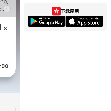
eno,
e
下载应用
.
1
x
 (El
la) y
,
y
ran
:00
ida
ias
dos