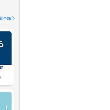
m/buenomalafeo
/UforiaPodcasts
看全部
m/buenomalafeo
uforiapodcasts
buenomalafeo
.com/BMYF
経