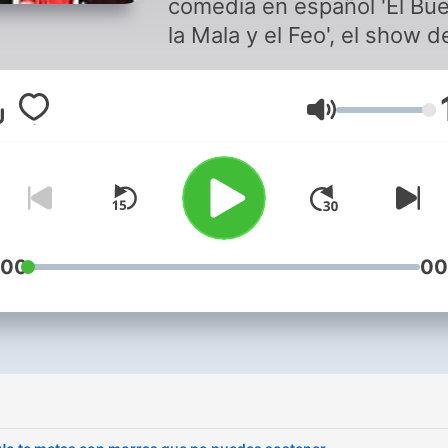
comedia en español 'El Bu
la Mala y el Feo', el show d
humor latino más popular y
querido en Estados Unidos
音量
Conducido por Raúl Molinar
Pelón), Paola Sasso (La Ma
Andrés Maldonado (El Feo)
este show te sacará risas 
carcajadas mientras explo
las noticias más insólitas y
:00
00
extrañas del mundo, y sus
singulares visiones de la v
cotidiana. Escucha chistes,
anécdotas cómicas y parod
de la vida diaria, presenta
por los mejores humoristas