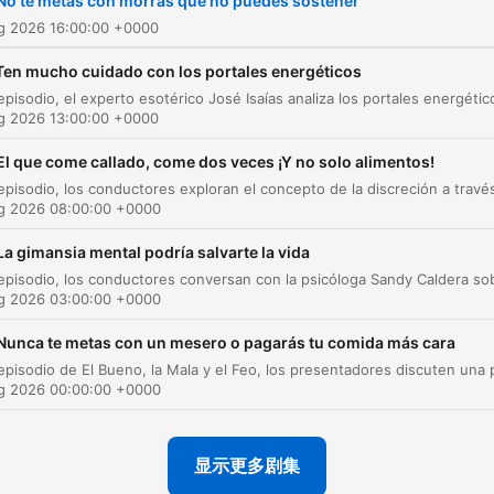
No te metas con morras que no puedes sostener
latinos en Estados Unidos.
ug 2026 16:00:00 +0000
Todos los días hay episodi
Ten mucho cuidado con los portales energéticos
nuevos con actualidad,
entretenimiento, historias
ug 2026 13:00:00 +0000
graciosas, consejos de
El que come callado, come dos veces ¡Y no solo alimentos!
relaciones de pareja, sexo,
ug 2026 08:00:00 +0000
celos, infidelidad, divorcio,
imitaciones que te traerán
La gimansia mental podría salvarte la vida
diversión. ¡Ningún tema es
ug 2026 03:00:00 +0000
prohibido! Síguenos para
actualizaciones y más
Nunca te metas con un mesero o pagarás tu comida más cara
contenidos interesantes:
ug 2026 00:00:00 +0000
Instagram Uforia Podcasts:
https://www.instagram.co
显示更多剧集
Instagram BMF: