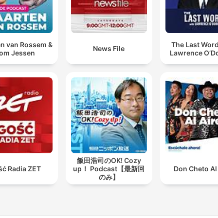
n van Rossem &
The Last Word
News File
om Jessen
Lawrence O’Do
飯田浩司のOK! Cozy
ść Radia ZET
up！ Podcast【最新回
Don Cheto Al
のみ】