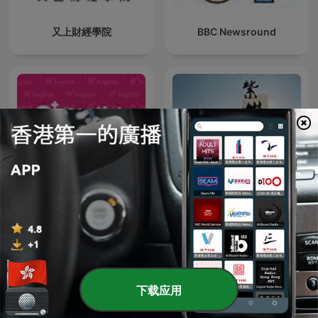
又上財經學院
BBC Newsround
天天说紫微【紫微星耀讲
A+ English 空中美語
解】
下载应用