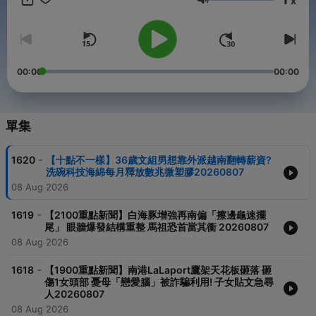
x
●按讚【TVBS新聞FB】帶您掌握即時新資訊👉
音量
https://tvbs.pse.is/43gl4x ●按讚【TVBS國際+FB】帶您掌握最
新國際消息👉https://tvbs.pse.is/44dj55 ●追蹤【TVBS新聞IG】
與您討論「您該在乎的事」👉https://tvbs.pse.is/433j4g
●【TVBS新聞網】👉https://tvbs.pse.is/4r422h -- Hosting
provided by
SoundOn
00:00
00:00
單集
-
1620
【十點不一樣】36歲文組男想靠外派越南翻轉薪資?
洗碗科技海綿每月釋放數兆微塑膠20260807
08 Aug 2026
-
1619
【2100重點新聞】白海豚增強再南偏「擦邊龜速擺
尾」 眼牆爆發結構重整 馬祖恐首當其衝 20260807
08 Aug 2026
-
1618
【1900重點新聞】南港LaLaport鷹架天花板砸落 砸
傷1女頭部 憂母「戀愛腦」被詐騙利用! 子女貼文急尋
人20260807
08 Aug 2026