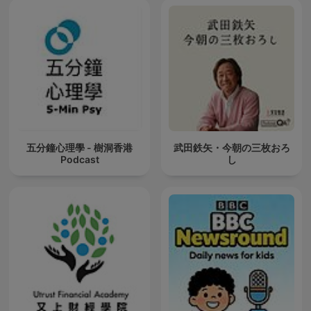
五分鐘心理學 - 樹洞香港
武田鉄矢・今朝の三枚おろ
Podcast
し