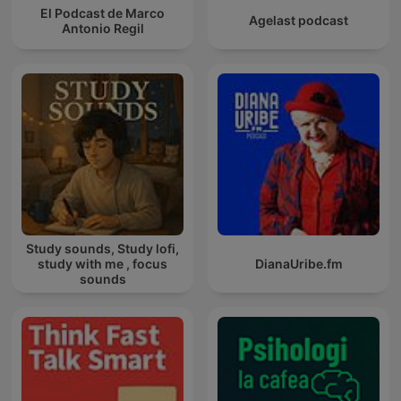
El Podcast de Marco
Agelast podcast
Antonio Regil
Study sounds, Study lofi,
study with me , focus
DianaUribe.fm
sounds