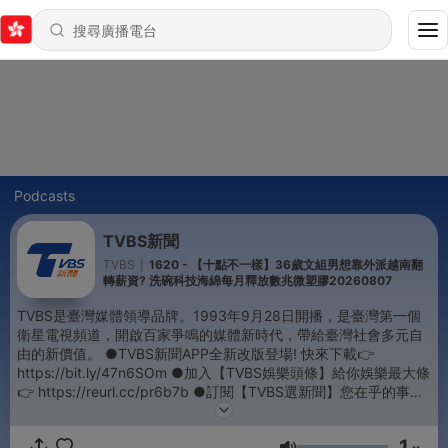
Podcasts
TVBS新聞
TVBS
|
1620 - 【十點不一樣】36歲文組男想靠外派越南翻
轉薪資? 洗碗科技海綿每月釋放數兆微塑膠20260807
TVBS是臺灣媒體領導品牌。1993年9月28日開播，是臺灣第一個
衛星電視頻道，開啟百家爭鳴的媒體新時代，帶給臺灣社會多元自
由的新價值。 ●TVBS新聞APP全新改版登場! 快來下載👉
https://bit.ly/47n6SOm ●加入【TVBS娛樂頭條】給你娛樂最大條
👉 https://reurl.cc/pr6b7b ●訂閱【TVBS選新聞】您在乎的事
TVBS幫您選👉https://tvbs.pse.is/4qxn2r ●訂閱
【TVBSNEWS】最新資訊馬上接收👉https://tvbs.pse.is/4q7gu2
1