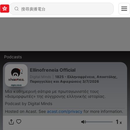
Podcasts
Ellinofreneia Official
Digital Minds
|
1825 - Ελληνοφρένεια, Αποστόλης,
Παραγγελίες και Αφιερώσεις 3/7/2026
Μία καθημερινή σάτιρα με πρωταγωνιστές τους
«διαμορφωτές» της σύγχρονης ελληνικής ιστορίας.
Podcast by Digital Minds
Hosted on Acast. See
acast.com/privacy
for more information.
1
x
音量