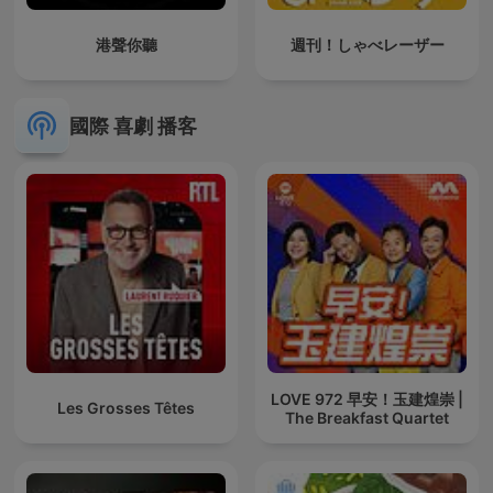
港聲你聽
週刊！しゃべレーザー
國際 喜劇 播客
LOVE 972 早安！玉建煌崇 |
Les Grosses Têtes
The Breakfast Quartet