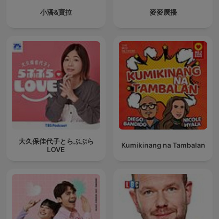
小潘&寶拉
麥麥廣播
大久保佳代子とらぶぶら
Kumikinang na Tambalan
LOVE