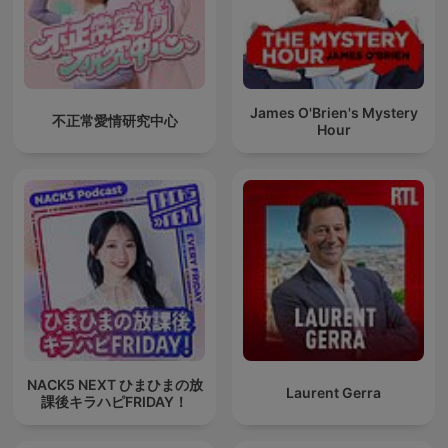
James O'Brien's Mystery
不正常愛情研究中心
Hour
NACK5 NEXT ひまひまの放
Laurent Gerra
課後キラハピFRIDAY！