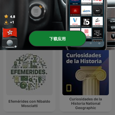
250 Most Impactful
愛聽書
Moments in American
History
國際 歷史 播客
下载应用
Curiosidades de la
Efemérides con Nibaldo
Historia National
Mosciatti
Geographic