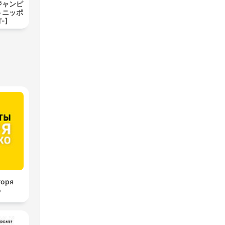
ジャンピ
トニッポ
-]
горя
о