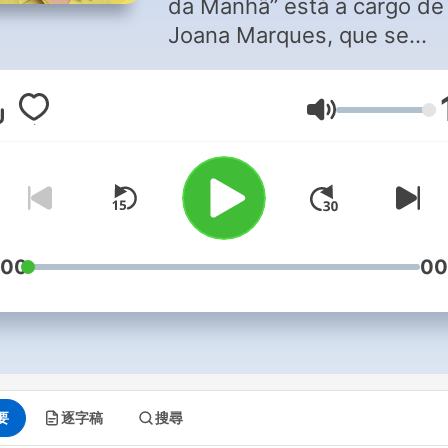
da Manhã” está a cargo de
Joana Marques, que se
esforça sempre por ser
“extremamente desagradáv
音量
na Renascença. De segund
sexta, às 8h15 com repetiç
às 16h30 e às 6h45.
:00
00
要
逐字稿
搜尋