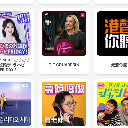
5 NEXT ひまひま
放課後キラハピ
DIE GRUABERIN
港聲你聽
FRIDAY！