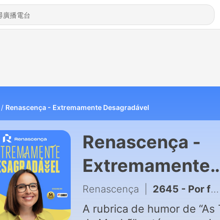
Renascença - Extremamente Desagradável
Renascença -
Extremamente
Desagradável
Renascença
|
2645 - Por favor não matem os velhinhos
A rubrica de humor de “As 