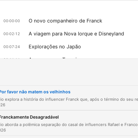
O novo companheiro de Franck
00:00:00
A viagem para Nova Iorque e Disneyland
00:02:12
Explorações no Japão
00:07:24
A surpresa na Turquia
00:11:11
Dicas de viagem no Japão e aplicação Sailor
00:13:24
A nova surpresa: Viagem para a Ásia e África
00:14:26
Por favor não matem os velhinhos
Despedida de férias
00:16:49
026
點擊章節可直接跳轉至該時間點
Franckamente Desagradável
亮點
026
Ontem falámos do fim de um relacionamento entre o