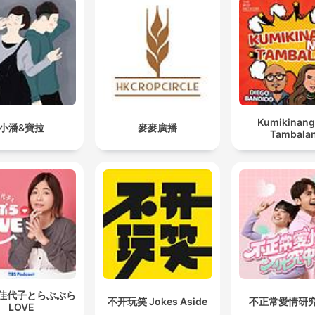
fim do namoro de Franck o motivou a dedicar mais tempo à
família.
Viajámos de Lisboa para Izmir por descobrir que na
Turquia os tratamentos dentários podem custar men
de metade do preço do que em Portugal.
00:11:59 · O narrador explica o motivo da viagem de saúde
Kumikinang
小潘&寶拉
麥麥廣播
realizada com o seu avô.
Tambala
A aplicação chama-se Sailor e está disponível sempr
com 15% de desconto através do link da minha bio.
00:13:35 · O apresentador faz uma promoção de uma aplica
de internet para viajantes.
佳代子とらぶぶら
不开玩笑 Jokes Aside
不正常愛情研
LOVE