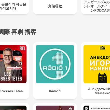
アンガールズの
, 문천식의 지금은
齋傾唔做
ン[-オールナイ
라디오시대
ンPODCAST
國際 喜劇 播客
Анекдоты И
Grosses Têtes
Rádió 1
Маменк