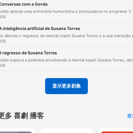
influencers Rafaela e Franck, hoje falámos do início d
Conversas com a Gorda
outro, entre Franck e o seu avô.
Este episódio aborda uma entrevista humorística e provocadora no programa '2 às 
026
00:00:16 · A apresentadora introduz a mudança de foco da
notícia sobre o término de um casal para a nova relação de
A inteligência artificial de Susana Torres
Franck com o seu avô.
026
Frank, deixa-me em paz. Arranca uma namorada da t
O regresso de Susana Torres
idade faz o que tu quiseres mas deixa-me sossegar 
Este episódio explora a polêmica envolvendo a mental co
só queria estar na minha casinha em Leiria
026
00:06:21 · O avô expressa de forma humorística o seu desejo
tranquilidade após a intensa viagem de turismo organizada pe
显示更多剧集
neto.
Antes ele não nos visitava muito, por acaso, mas
felizmente a namorada acabou com ele e ele agora
更多 喜劇 播客
查
lembrou-se que tem um avô.
00:09:45 · O avô faz uma observação sarcástica sobre como