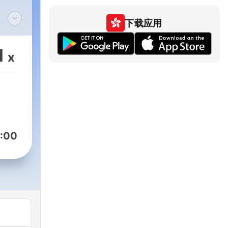
下载应用
el"
1
x
a a
ão
:00