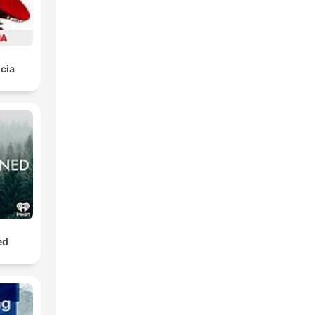
cia
ed