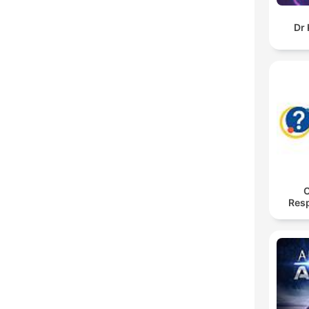
Dr 
O
Res