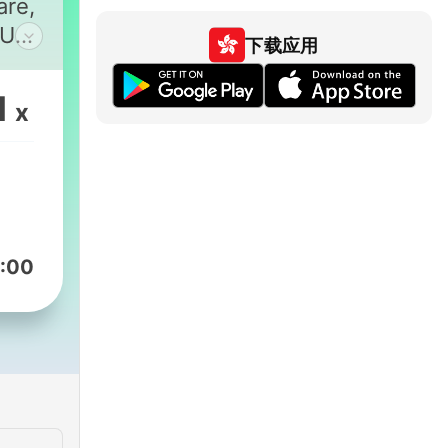
are,
 UX,
下载应用
1
x
:00