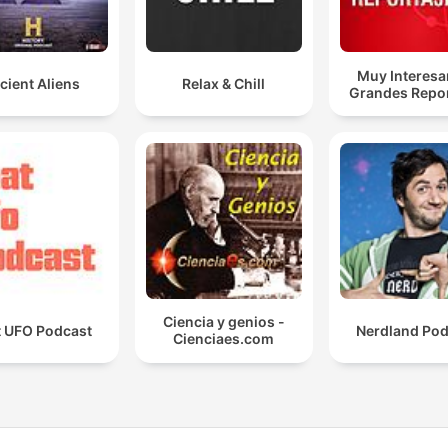
Muy Interesa
cient Aliens
Relax & Chill
Grandes Repor
Ciencia y genios -
t UFO Podcast
Nerdland Pod
Cienciaes.com