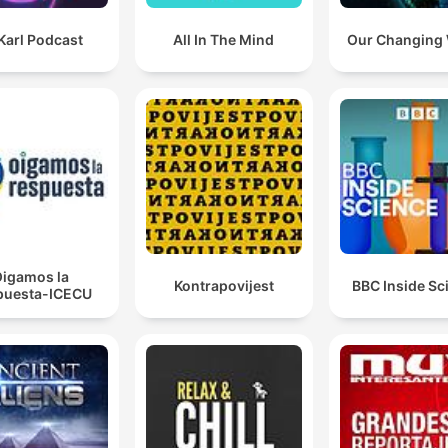
Karl Podcast
All In The Mind
Our Changing
igamos la
Kontrapovijest
BBC Inside Sc
puesta-ICECU