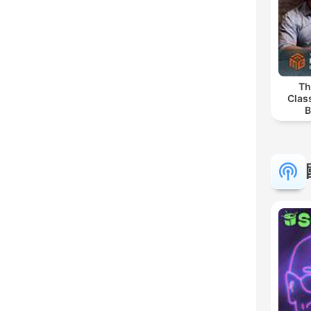
Th
Clas
B