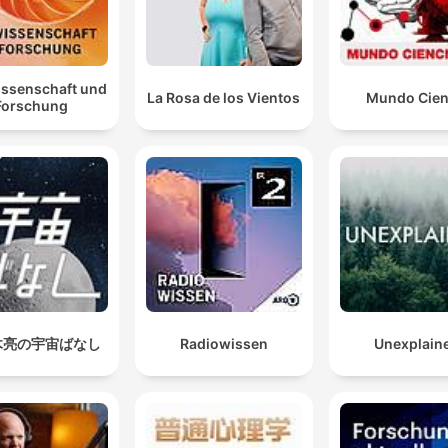
issenschaft und
La Rosa de los Vientos
Mundo Cien
Forschung
木亮の宇宙ばなし
Radiowissen
Unexplain