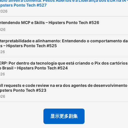
aulo Silveira comenta: Pesos Abertos e a Liderança dos EUA na IA 
ipsters Ponto Tech #527
2026
ntendendo MCP e Skills – Hipsters Ponto Tech #526
026
nterpretabilidade e alinhamento: Entendendo o comportamento da
As – Hipsters Ponto Tech #525
026
ERP: Por dentro da tecnologia que está criando o Pix dos cartórios
o Brasil – Hipsters Ponto Tech #524
026
ll requests e code review na era dos agentes de desenvolvimento
psters Ponto Tech #523
026
显示更多剧集