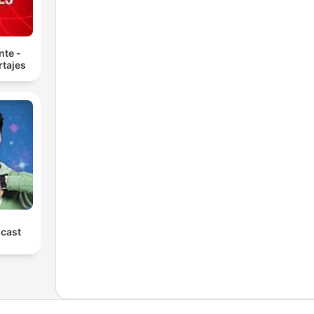
nte -
tajes
cast