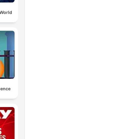
 World
ience