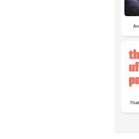
An
Tha