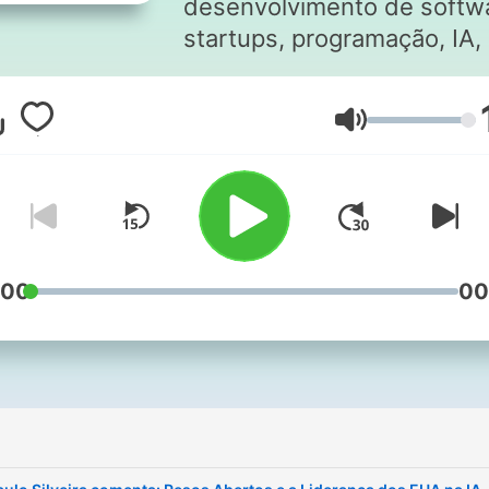
desenvolvimento de softw
startups, programação, IA,
gadgets e as últimas
tendências em tecnologia.
音量
:00
00