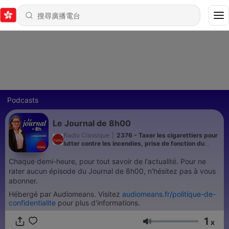
Podcasts
Le Journal de 8h00
Radio Classique
|
2376 - Taxer les cigarettiers pour
lutter contre les incendies, prise de fonction du
nouveau président colombien et éclipse solaire
Chaque demi-heure, pour tout savoir de l'actualité. Pour ne
rater aucun épisode du Journal de 8h00, n'hésitez pas à vous
abonner.
Hébergé par Audiomeans. Visitez
audiomeans.fr/politique-de-
confidentialite
pour plus d'informations.
1
x
音量