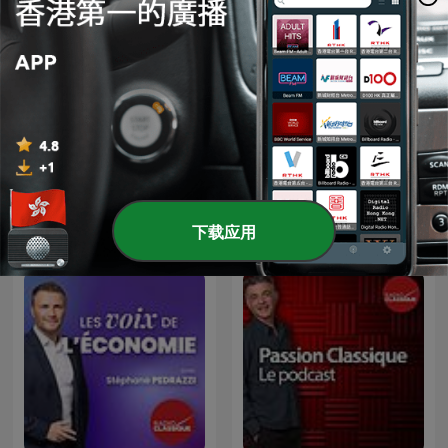
Les grands dossiers de
Des histoires en musique
l'Histoire par Franck
d'Elodie Fondacci
Ferrand
下载应用