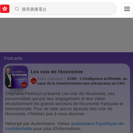
Podcasts
Les voix de l’économie
Radio classique
|
2268 - L'intelligence artificielle, au
cœur de la transformation des entreprises du CAC
40, avec François Monnier, directeur de la rédaction
du magazine Investir
Stéphane Pedrazzi présente Les voix de l’économie, ces
personnalités qui par leur engagement et leur vision
révolutionnent les grands secteurs de l’économie française et
internationale. Pour ne rater aucun épisode des voix de
l’économie, n'hésitez pas à vous abonner.
Hébergé par Audiomeans. Visitez
audiomeans.fr/politique-de-
confidentialite
pour plus d'informations.