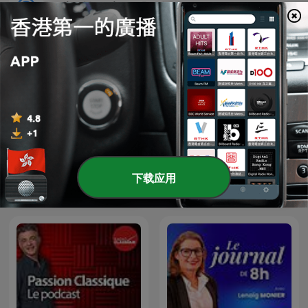
Radio Classique Podcast
Les grands dossiers de
Des histoires en musique
下载应用
l'Histoire par Franck
d'Elodie Fondacci
Ferrand