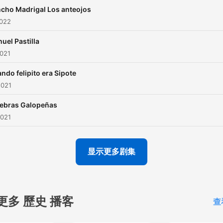
cho Madrigal Los anteojos
2022
uel Pastilla
2021
ndo felipito era Sipote
2021
ebras Galopeñas
2021
显示更多剧集
更多 歷史 播客
查