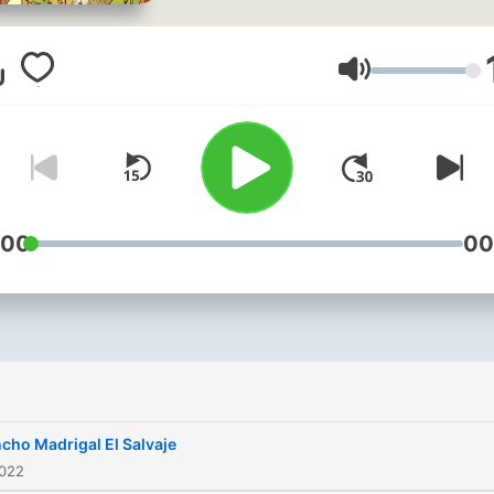
音量
:00
00
cho Madrigal El Salvaje
2022