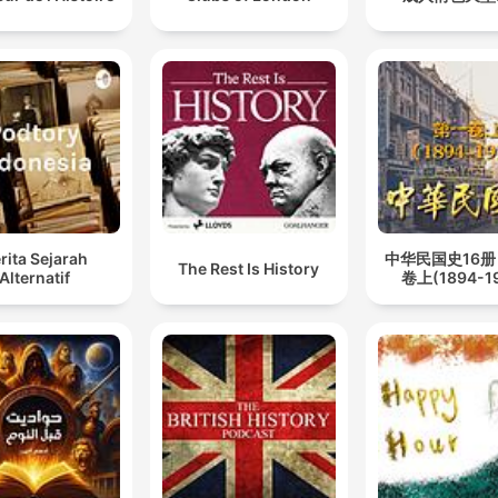
rita Sejarah
中华民国史16
The Rest Is History
Alternatif
卷上(1894-19