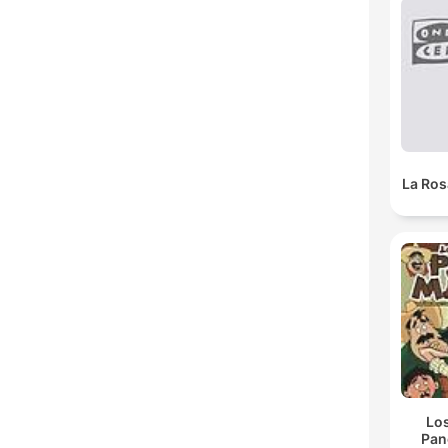
La Ros
Lo
Pan