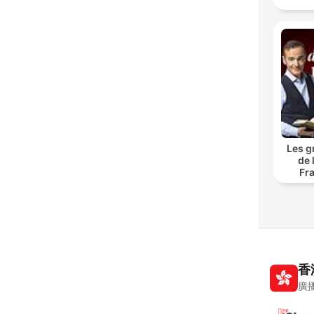
Les g
de 
Fr
香
廣