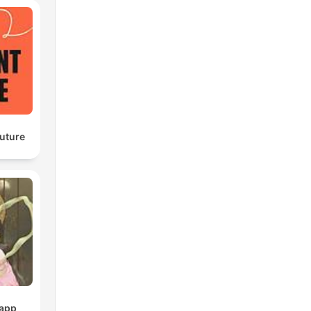
Future
pp