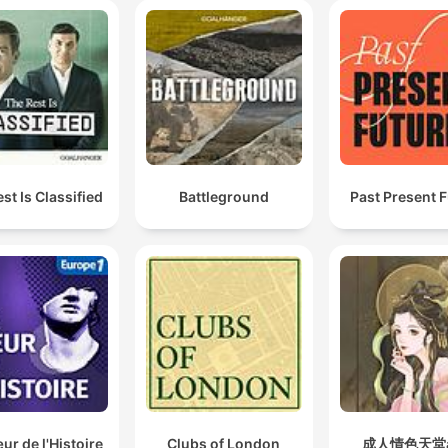
st Is Classified
Battleground
Past Present 
r de l'Histoire
Clubs of London
成人情色天堂a