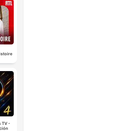
istoire
 TV -
cción