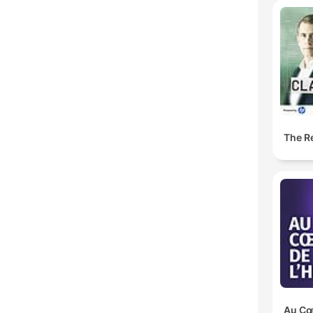
The Re
Au Cœu