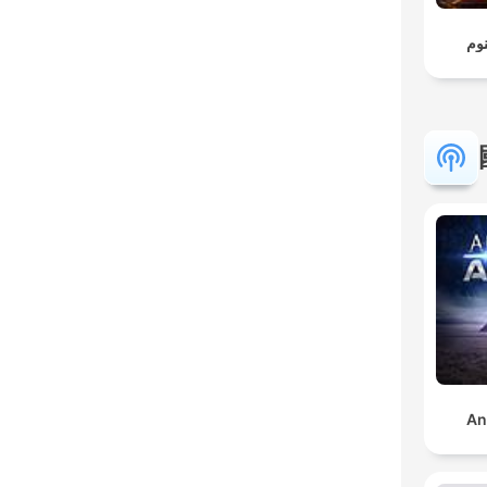
نوم
An