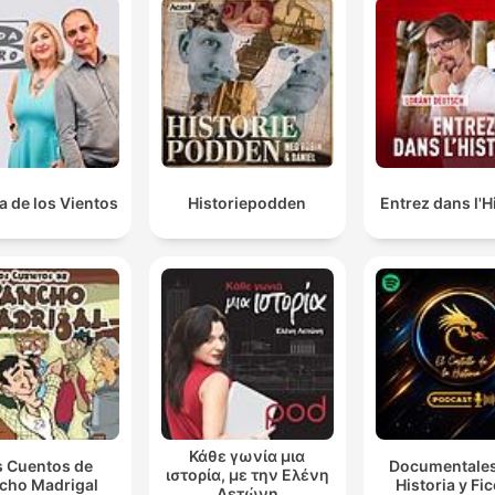
a de los Vientos
Historiepodden
Entrez dans l'H
Κάθε γωνία μια
s Cuentos de
Documentales
ιστορία, με την Ελένη
cho Madrigal
Historia y Fi
Λετώνη