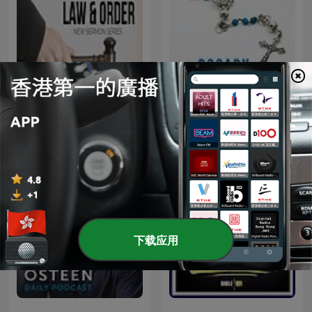
Law And Order
Rosary Together
下载应用