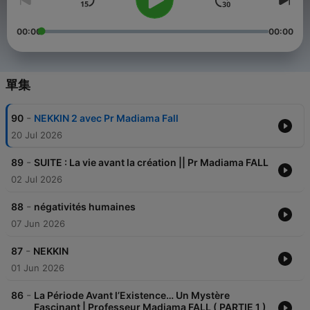
00:00
00:00
單集
-
90
NEKKIN 2 avec Pr Madiama Fall
20 Jul 2026
-
89
SUITE : La vie avant la création || Pr Madiama FALL
02 Jul 2026
-
88
négativités humaines
07 Jun 2026
-
87
NEKKIN
01 Jun 2026
-
86
La Période Avant l’Existence… Un Mystère
Fascinant | Professeur Madiama FALL ( PARTIE 1 )