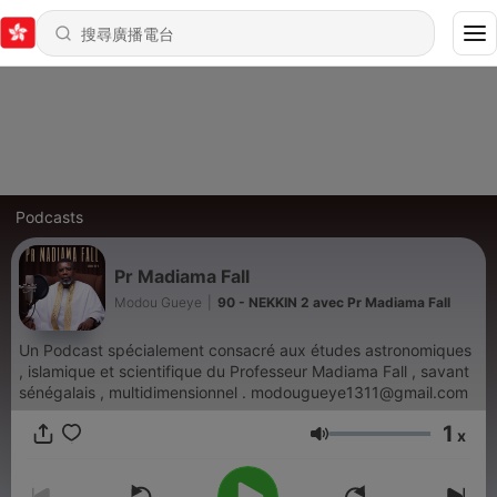
Podcasts
Pr Madiama Fall
Modou Gueye
|
90 - NEKKIN 2 avec Pr Madiama Fall
Un Podcast spécialement consacré aux études astronomiques
, islamique et scientifique du Professeur Madiama Fall , savant
sénégalais , multidimensionnel . modougueye1311@gmail.com
1
x
音量