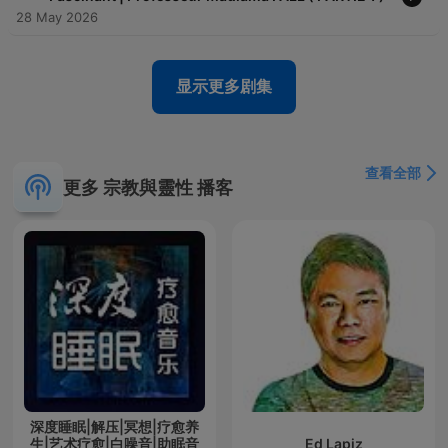
28 May 2026
显示更多剧集
查看全部
更多 宗教與靈性 播客
深度睡眠|解压|冥想|疗愈养
生|艺术疗愈|白噪音|助眠音
Ed Lapiz