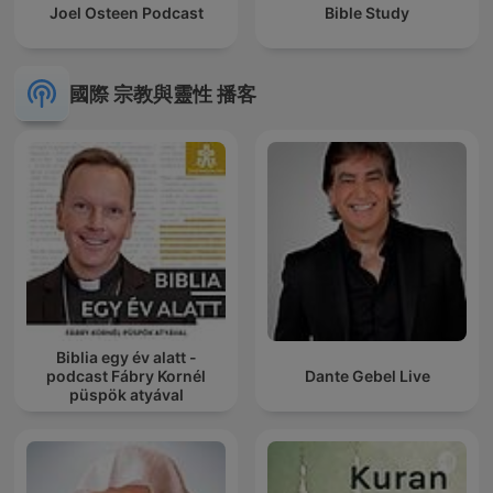
Joel Osteen Podcast
Bible Study
國際 宗教與靈性 播客
Biblia egy év alatt -
podcast Fábry Kornél
Dante Gebel Live
püspök atyával