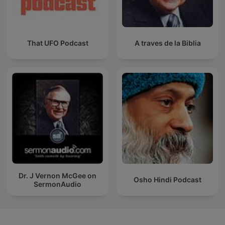
That UFO Podcast
A traves de la Biblia
Dr. J Vernon McGee on
Osho Hindi Podcast
SermonAudio