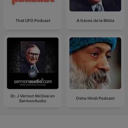
That UFO Podcast
A traves de la Biblia
Dr. J Vernon McGee on
Osho Hindi Podcast
SermonAudio