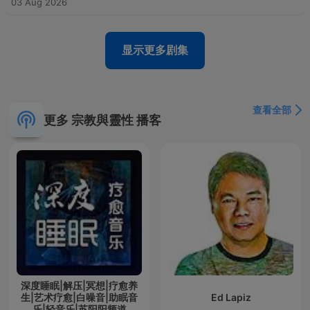
03 Aug 2026
显示更多剧集
查看全部
更多 宗教與靈性 播客
深度睡眠|解压|冥想|疗愈养
生|艺术疗愈|白噪音|助眠音
Ed Lapiz
乐|轻音乐|苏阳阳频道