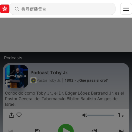
Podcasts
Podcast Toby Jr.
Pastor Toby Jr.
|
1892 - ¿Qué pasa si oro?
Conocido como Toby Jr., el Dr. Edgar López Bertrand Jr. es el
Pastor General del Tabernaculo Biblico Bautista Amigos de
Israel.
1
x
音量