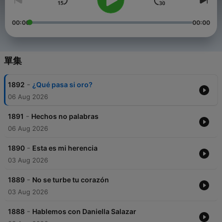
00:00
00:00
單集
-
1892
¿Qué pasa si oro?
06 Aug 2026
-
1891
Hechos no palabras
06 Aug 2026
-
1890
Esta es mi herencia
03 Aug 2026
-
1889
No se turbe tu corazón
03 Aug 2026
-
1888
Hablemos con Daniella Salazar