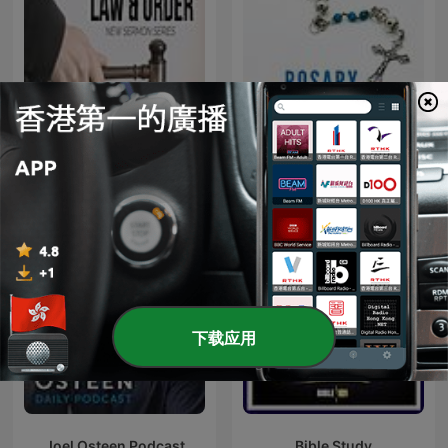
Law And Order
Rosary Together
下载应用
Joel Osteen Podcast
Bible Study