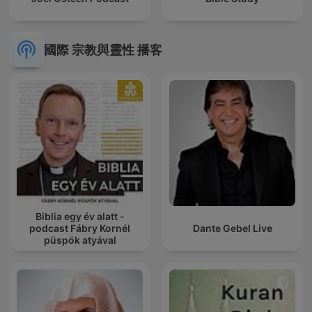
國際 宗教與靈性 播客
Biblia egy év alatt -
podcast Fábry Kornél
Dante Gebel Live
püspök atyával