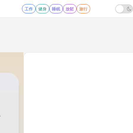
工作
健身
睡眠
放鬆
旅行
ба Бенатова
|
121 - Споделено 