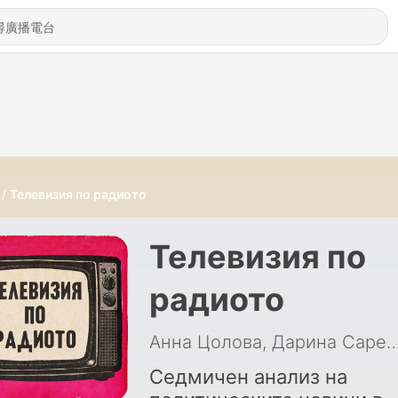
Телевизия по радиото
Телевизия по
радиото
Анна Цолова, Дарина Сарелска, Миролю
Седмичен анализ на