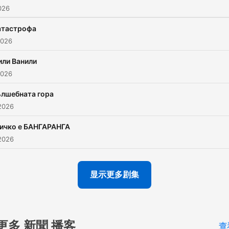
026
атастрофa
2026
ли Ванили
2026
лшебната гора
2026
ичко е БАНГАРАНГА
2026
显示更多剧集
更多 新聞 播客
查