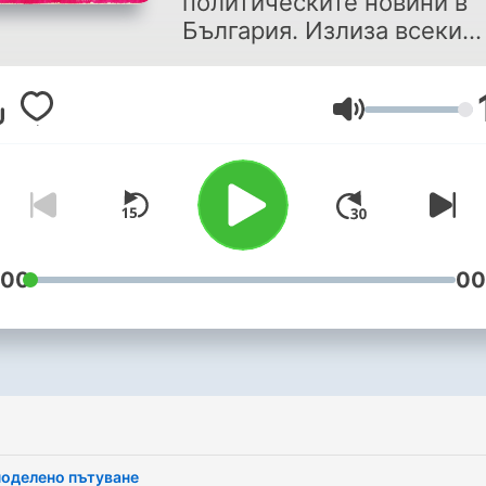
политическите новини в
България. Излиза всеки
петък
音量
:00
00
оделено пътуване