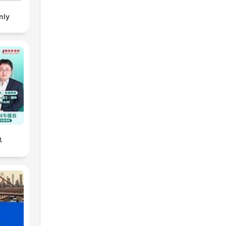
nly
界