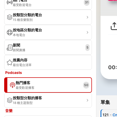
31
最受歡迎電台
按類型分類的電台
15 種音樂類別
按地區分類的電台
本地電台
新聞
5
新聞廣播
推薦內容
最佳電台清單
00
Podcasts
熱門播客
50
最受歡迎播客
按類型分類的播客
單集
18 種主題類型
音樂
-
121
Сп