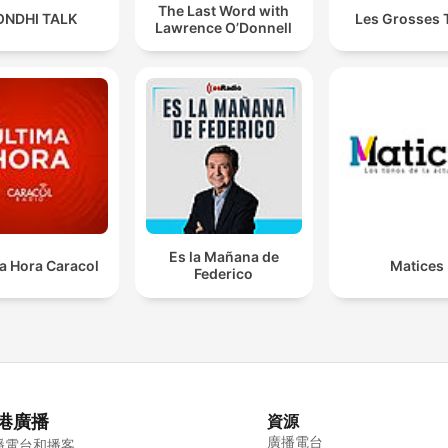
The Last Word with
ONDHI TALK
Les Grosses 
Lawrence O’Donnell
Es la Mañana de
a Hora Caracol
Matices
Federico
港廣播
資源
廣播電台
播電台和播客