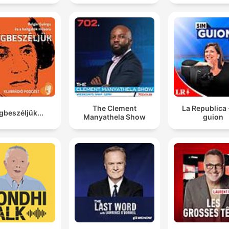
The Clement
La Republica 
beszéljük...
Manyathela Show
guion