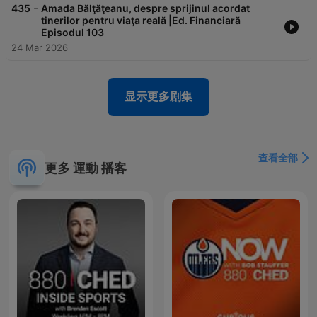
-
435
Amada Bălţăţeanu, despre sprijinul acordat
tinerilor pentru viaţa reală |Ed. Financiară
Episodul 103
24 Mar 2026
显示更多剧集
查看全部
更多 運動 播客