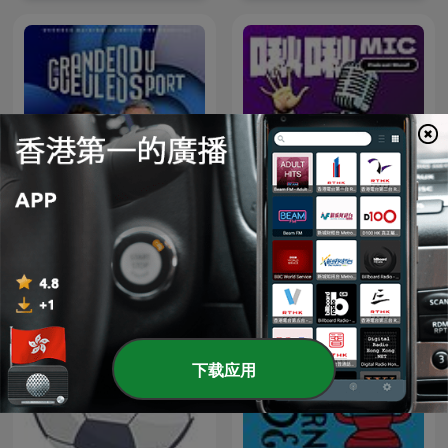
Les Grandes Gueules du
啾啾MIC
Sport
下载应用