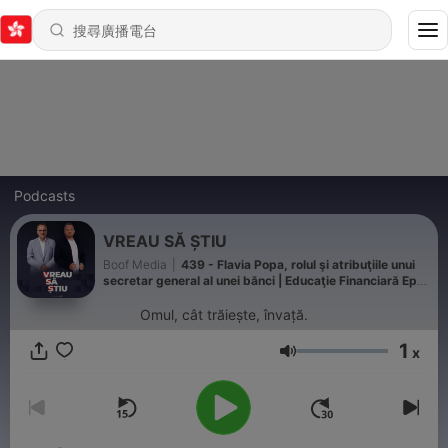
Podcasts
VREAU SĂ ȘTIU
Boof Media
|
439 - Flavia Popa, rolul şi atribuţiile unui
secretar general al unei bănci | Educaţie Financiară Ep
105
Omul, cât trăiește, învață.
1
x
音量