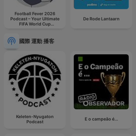
Football Fever 2026
Podcast – Your Ultimate
De Rode Lantaarn
FIFA World Cup
Companion
國際 運動 播客
Keleten-Nyugaton
E o campeão é...
Podcast