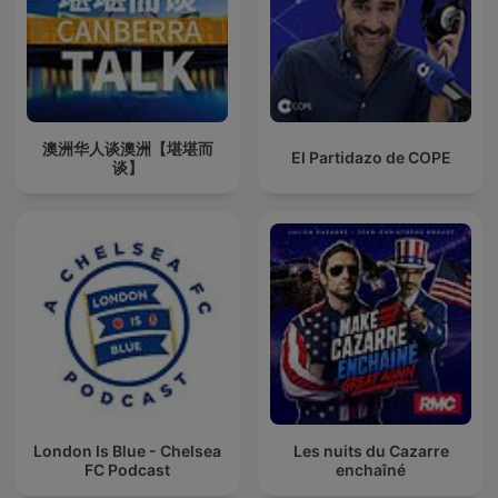
澳洲华人谈澳洲【堪堪而
El Partidazo de COPE
谈】
London Is Blue - Chelsea
Les nuits du Cazarre
FC Podcast
enchaîné