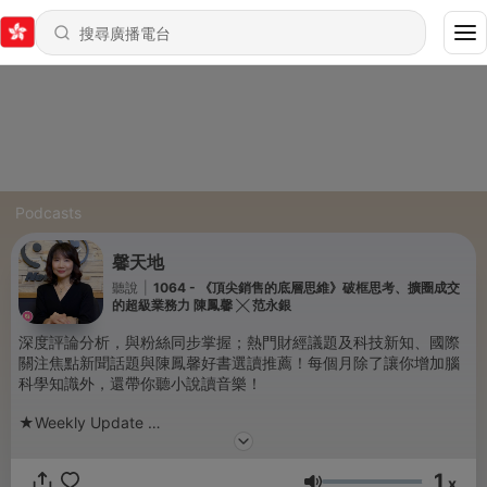
Podcasts
馨天地
聽說
|
1064 - 《頂尖銷售的底層思維》破框思考、擴圈成交
的超級業務力 陳鳳馨 ╳ 范永銀
深度評論分析，與粉絲同步掌握；熱門財經議題及科技新知、國際
關注焦點新聞話題與陳鳳馨好書選讀推薦！每個月除了讓你增加腦
科學知識外，還帶你聽小說讀音樂！
★Weekly Update
Mon. 經濟學人
Tue. 一周國際焦點
1
Fri. 每周選書
x