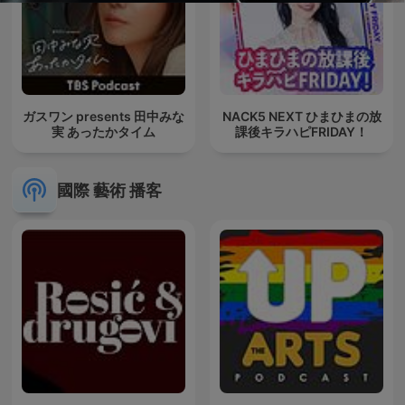
ガスワン presents 田中みな
NACK5 NEXT ひまひまの放
実 あったかタイム
課後キラハピFRIDAY！
國際 藝術 播客