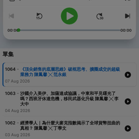
音量
★Monthly Update
→經濟學，不玄
→聽小說讀音樂
→醒醒腦！科學
00:00
00:00
★不定期
→周間選書
單集
喜歡陳鳳馨主持的「馨天地」嗎？歡迎小額贊助我們，讓我們繼續
產出優質節目＞https://bit.ly/3wiMtbh
-
1064
《頂尖銷售的底層思維》破框思考、擴圈成交的超級
業務力 陳鳳馨 ╳ 范永銀
-----
07 Aug 2026
▍官網：https://thehearsaytw.wixsite.com/thehearsaypodcast
▍FB：聽說（@TheHearSayChannel）
-
1063
沙國介入美伊、加薩達成協議，中東和平見曙光了
▍聯絡我們：thehearsaytw@gmail.com
嗎？西班牙休達危機，移民武器化升級 陳鳳馨 ╳ 李
大中
Powered by
Firstory Hosting
04 Aug 2026
-
1062
經濟學人｜為什麼大麥克指數揭示了全球貨幣扭曲的
真相？ 陳鳳馨 ╳ 丁學文
03 Aug 2026