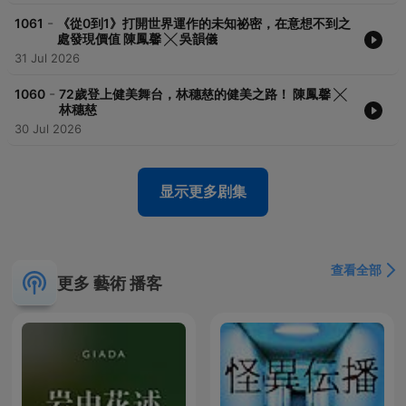
-
1061
《從0到1》打開世界運作的未知祕密，在意想不到之
處發現價值 陳鳳馨 ╳ 吳韻儀
31 Jul 2026
-
1060
72歲登上健美舞台，林穗慈的健美之路！ 陳鳳馨 ╳
林穗慈
30 Jul 2026
显示更多剧集
查看全部
更多 藝術 播客