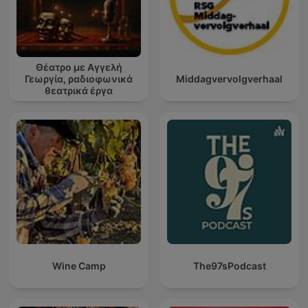
Θέατρο με Αγγελή
Γεωργία, ραδιοφωνικά
Middagvervolgverhaal
θεατρικά έργα
Wine Camp
The97sPodcast