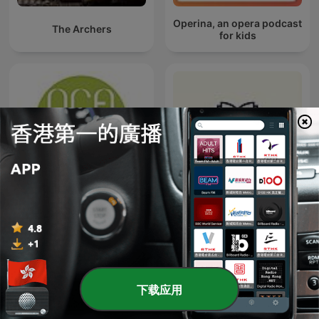
Operina, an opera podcast
The Archers
for kids
2CR Radio Cantonese —
i讀書
2CR電台（廣東話）
下载应用