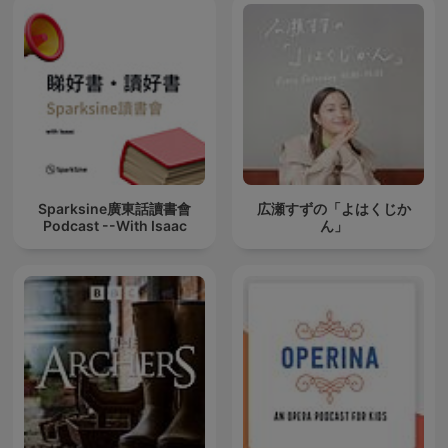
Sparksine廣東話讀書會
広瀬すずの「よはくじか
Podcast --With Isaac
ん」