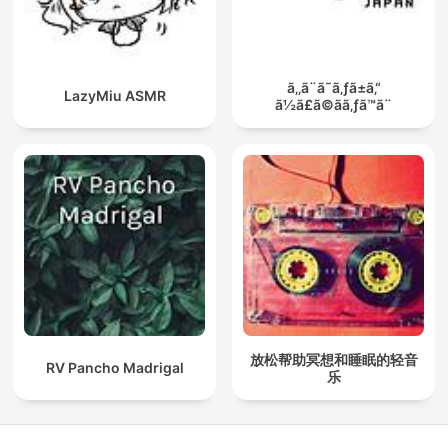
ã‚‚ã¨ã˜ã‚ƒã±ã‚“
LazyMiu ASMR
ã½ã£ã©ãã‚ƒã™ã¨
放松帮助冥想和睡眠的轻音
RV Pancho Madrigal
乐