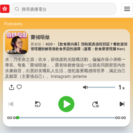
Podcasts
齋傾唔做
齋老味
|
420 - 【飲食業內幕】預制菜真係咁邪惡？餐飲資深
管理層拆解香港飲食界惡性循環（嘉賓：飲食業管理層 Ken）
水，乃生命之源；吹水，卻係虛耗光陰嘅活動，偏偏亦係小弟唯一
專長。每集「齋傾唔做」，齋老味都會強迫一位朋友同困密室內吹
水兼錄音，出賣好友嘅私人生活，侵犯嘉賓嘅感情世界，滿足自己
及聽眾（主要係自己）。Instagram: jerlame
1
x
音量
00:00
00:00