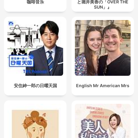
咖啡音乐
と堀井美香の「OVER THE
SUN」』
安住紳一郎の日曜天国
English Mr American Mrs