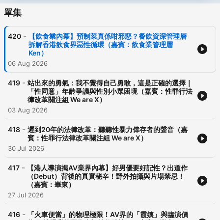
單集
-
420
【飲食業內幕】預制菜真係咁邪惡？餐飲資深管理層
拆解香港飲食界惡性循環（嘉賓：飲食業管理層
Ken）
06 Aug 2026
-
419
站出來的勇氣：我不覺得自己勇敢，這是正確的選擇｜
「性同意」年齡爭議與性別小眾困境（嘉賓：性罪行法
律改革關注組 We are X）
03 Aug 2026
-
418
遲到20年的法律改革：聽聽性暴力倖存者的聲音（嘉
賓：性罪行法律改革關注組 We are X）
30 Jul 2026
-
417
【港人導演揭AV業界內幕】好男優要好記性？出道作
（Debut）背後的真實秘辛！野外拍攝與片場禁忌！
（嘉賓：崋東）
27 Jul 2026
-
416
「火車便當」的物理極限！AV界的「霞姨」與臨演價