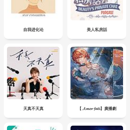
自我进化论
美人私房話
天真不天真
【 𝓐𝓶𝓸𝓻 𝓯𝓪𝓽𝓲】廣播劇