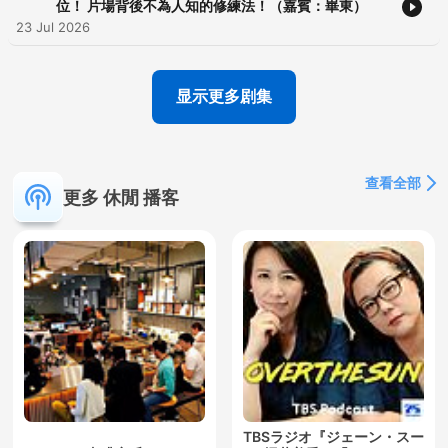
位！ 片場背後不為人知的修練法！（嘉賓：崋東）
23 Jul 2026
显示更多剧集
查看全部
更多 休閒 播客
TBSラジオ『ジェーン・スー