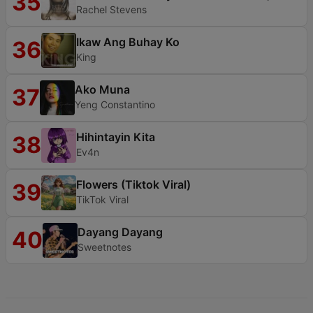
35
Rachel Stevens
Ikaw Ang Buhay Ko
36
King
Ako Muna
37
Yeng Constantino
Hihintayin Kita
38
Ev4n
Flowers (Tiktok Viral)
39
TikTok Viral
Dayang Dayang
40
Sweetnotes