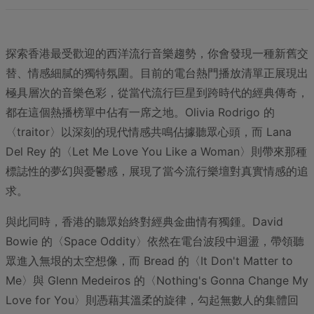
探索香港最受歡迎的西洋流行音樂趨勢，你會發現一種新舊交
替、情感細膩的獨特氛圍。目前的電台熱門播放清單正展現出
極具層次的音樂色彩，從當代流行巨星到跨時代的經典傳奇，
都在這個熱播榜單中佔有一席之地。Olivia Rodrigo 的
〈traitor〉以深刻的現代情感共鳴佔據聽眾心頭，而 Lana
Del Rey 的〈Let Me Love You Like a Woman〉則帶來那種
標誌性的夢幻與憂鬱感，展現了當今流行樂壇對真實情感的追
求。
與此同時，香港的聽眾始終對經典金曲情有獨鍾。David
Bowie 的〈Space Oddity〉依然在電台波段中迴盪，帶領聽
眾進入無垠的太空想像，而 Bread 的〈It Don't Matter to
Me〉與 Glenn Medeiros 的〈Nothing's Gonna Change My
Love for You〉則憑藉其溫柔的旋律，勾起無數人的集體回