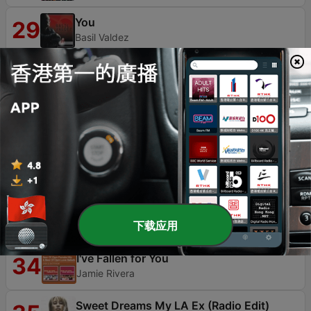
You
29
Basil Valdez
Kasama Kang Tumanda (Taglish Version)
30
Jackie Chavez
Ill Never Love This Way Again
31
Jamie Jean Mabasa
Ingat Ka
32
Willie Revillame
Don't Sleep in the Subway
33
下载应用
Petula Clark
I've Fallen for You
34
Jamie Rivera
Sweet Dreams My LA Ex (Radio Edit)