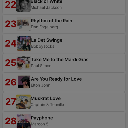
Black or White
22
Michael Jackson
Rhythm of the Rain
23
Dan Fogelberg
La Det Swinge
24
Bobbysocks
Take Me to the Mardi Gras
25
Paul Simon
Are You Ready for Love
26
Elton John
Muskrat Love
27
Captain & Tennille
Payphone
28
Maroon 5