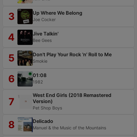
Up Where We Belong
3
Joe Cocker
Jive Talkin'
4
Bee Gees
Don't Play Your Rock 'n' Roll to Me
5
Smokie
01:08
6
1982
West End Girls (2018 Remastered
7
Version)
Pet Shop Boys
Delicado
8
Manuel & the Music of the Mountains