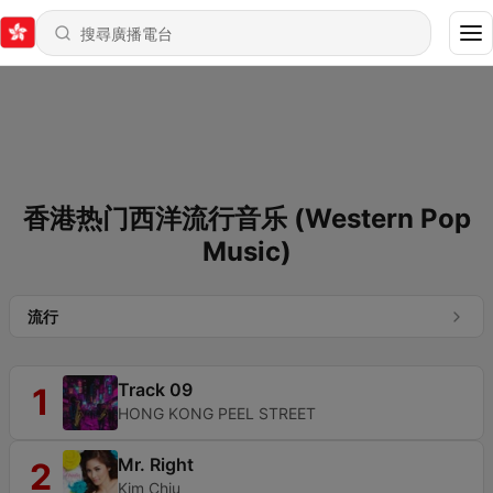
香港热门西洋流行音乐 (Western Pop
Music)
流行
Track 09
1
HONG KONG PEEL STREET
Mr. Right
2
Kim Chiu