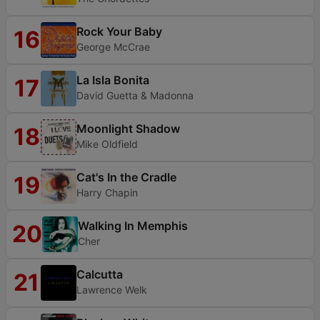
Rock Your Baby
16
George McCrae
La Isla Bonita
17
David Guetta & Madonna
Moonlight Shadow
18
Mike Oldfield
Cat's In the Cradle
19
Harry Chapin
Walking In Memphis
20
Cher
Calcutta
21
Lawrence Welk