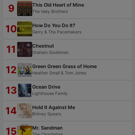
This Old Heart of Mine
9
The Isley Brothers
How Do You Do It?
10
Gerry & The Pacemakers
Chestnut
11
Graham Gouldman
Green Green Grass of Home
12
Heather Small & Tom Jones
Ocean Drive
13
Lighthouse Family
Hold It Against Me
14
Britney Spears
Mr. Sandman
15
The Chordettes