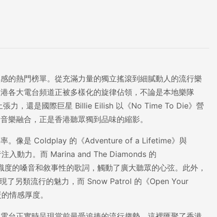
次感的熱門榜單。從充滿力量的獨立搖滾到細膩動人的流行樂
香港各大電台頻道正被多樣化的旋律佔領，不論是本地樂隊
力，還是國際巨星 Billie Eilish 以《No Time To Die》營
的音樂融合，正是香港聽眾獨到品味的縮影。
play 的《Adventure of a Lifetime》與
注入動力。而 Marina and The Diamonds 的
，則憑藉極具辨識度的嗓音和敘事性的歌詞，觸動了廣大聽眾的心弦。此外，
es》展現了另類流行的魅力，而 Snow Patrol 的《Open Your
添了溫暖的情感厚度。
選電台正實時呈現當前最受追捧的流行趨勢。這裡匯聚了香港