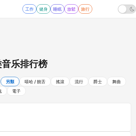
工作
健身
睡眠
放鬆
旅行
类音乐排行榜
另類
嘻哈 / 饒舌
搖滾
流行
爵士
舞曲
鬼
電子