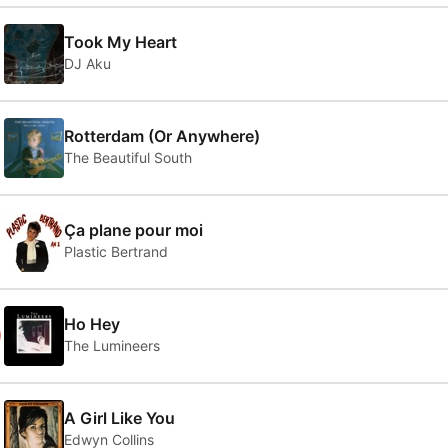
Took My Heart
DJ Aku
Rotterdam (Or Anywhere)
The Beautiful South
Ça plane pour moi
Plastic Bertrand
0
Ho Hey
The Lumineers
A Girl Like You
Edwyn Collins