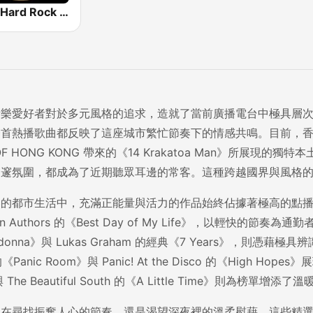
89.7 Hard Rock FM
音樂愛好者對於多元風格的追求，造就了當前廣播電台中極具層
一首熱播歌曲都反映了這座城市繁忙節奏下的情感共鳴。目前，
OF HONG KONG 帶來的《14 Krakatoa Man》所展現的獨特本土張
幽邃氛圍，都成為了近期聽眾耳邊的常客。這種跨越國界與風格
都市生活中，充滿正能量與活力的作品始終佔據著極高的點播率。像是 Cold
an Authors 的《Best Day of My Life》，以輕快的節奏為通勤者
madonna》與 Lukas Graham 的經典《7 Years》
的《Panic Room》與 Panic! At the Disco 的《High Hop
與 The Beautiful South 的《A Little Time》則為榜單增
是在尋找振奮人心的節奏，還是渴望深夜裡的溫柔慰藉，這些精