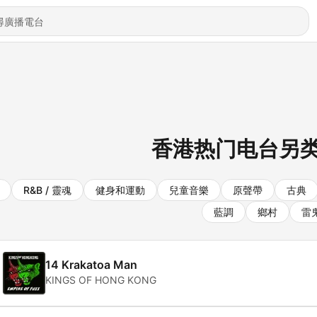
香港热门电台另
R&B / 靈魂
健身和運動
兒童音樂
原聲帶
古典
藍調
鄉村
雷
14 Krakatoa Man
KINGS OF HONG KONG