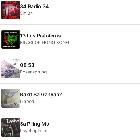
34 Radio 34
Sin 34
13 Los Pistoleros
KINGS OF HONG KONG
08:53
Rosensprung
Bakit Ba Ganyan?
Ikabod
Sa Piling Mo
Psychoplasm