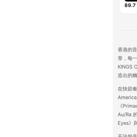
香港的
章，每
KINGS 
造出的
在快節奏的
Americ
《Pri
Au/Ra 
Eyes》
不論您