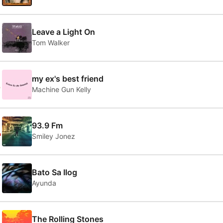
2
Leave a Light On
Tom Walker
3
my ex's best friend
Machine Gun Kelly
4
93.9 Fm
Smiley Jonez
5
Bato Sa Ilog
Ayunda
The Rolling Stones