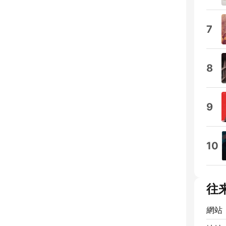
7
8
9
10
往
網站