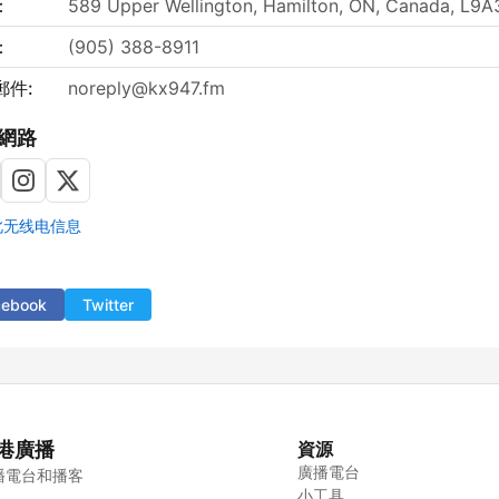
：
589 Upper Wellington, Hamilton, ON, Canada, L9
：
(905) 388-8911
郵件:
noreply@kx947.fm
網路
此无线电信息
cebook
Twitter
港廣播
資源
廣播電台
播電台和播客
小工具