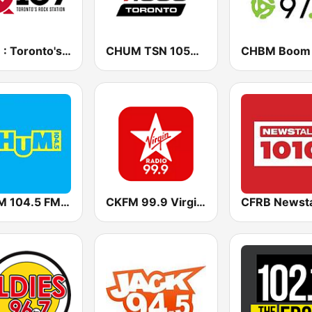
Q107 : Toronto's Rock Station (CILQ FM)
CHUM TSN 1050 AM
CHUM 104.5 FM (CA Only)
CKFM 99.9 Virgin Radio Toronto