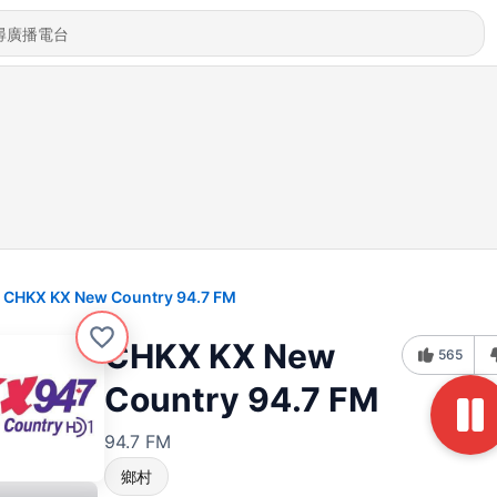
CHKX KX New Country 94.7 FM
CHKX KX New
565
Country 94.7 FM
94.7 FM
鄉村