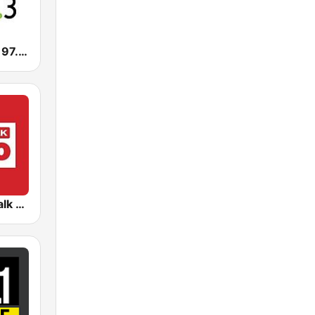
CHBM Boom 97.3 FM
CFRB Newstalk 1010