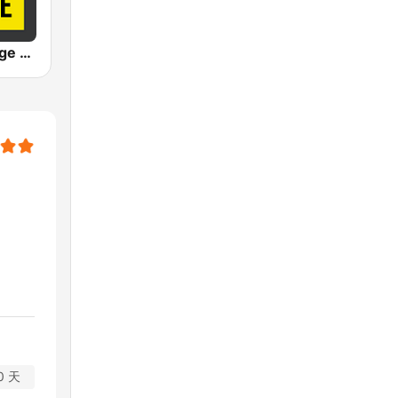
102.1 The Edge FM
0 天