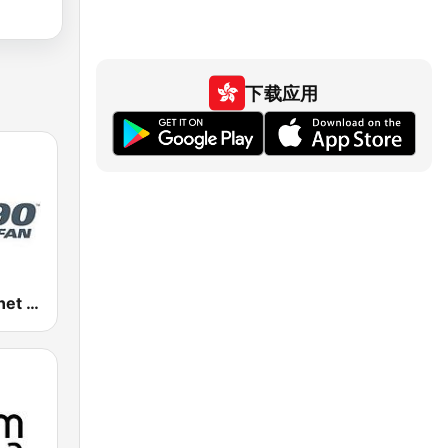
下载应用
CJCL Sportsnet 590 The Fan