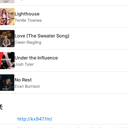
Lighthouse
Tenille Townes
Love (The Sweater Song)
Owen Riegling
Under the Influence
Josh Tyler
No Rest
Evan Burrison
来
http://kx947.fm/