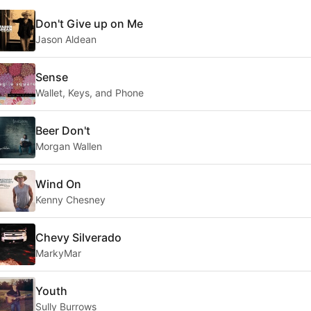
Don't Give up on Me
Jason Aldean
Sense
Wallet, Keys, and Phone
Beer Don't
Morgan Wallen
Wind On
Kenny Chesney
Chevy Silverado
MarkyMar
Youth
Sully Burrows