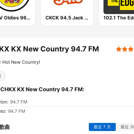
CJWV Oldies 96.7 FM
CKCK 94.5 Jack FM
KX KX New Country 94.7 FM
r Hot New Country!
村
CHKX KX New Country 94.7 FM:
ton:
94.7 FM
to:
94.7 FM
歌曲
最近 7 天
最近 3