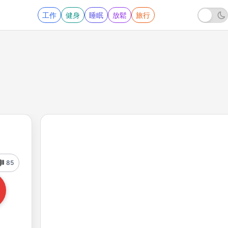
工作
健身
睡眠
放鬆
旅行
85