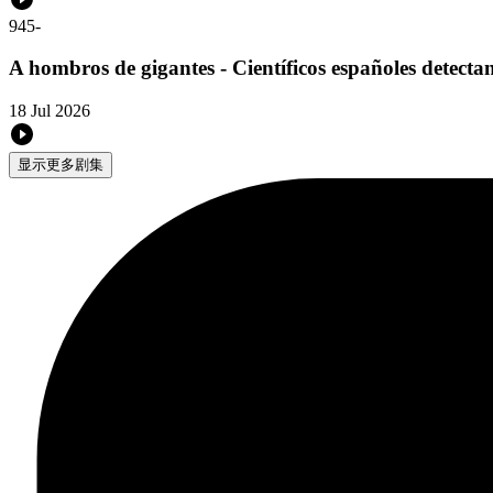
945
-
A hombros de gigantes - Científicos españoles detecta
18 Jul 2026
显示更多剧集