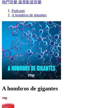
熱門音樂
最受歡迎音樂
Podcasts
A hombros de gigantes
A hombros de gigantes