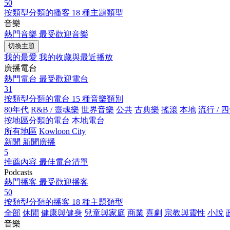
50
按類型分類的播客
18 種主題類型
音樂
熱門音樂
最受歡迎音樂
切換主題
我的最愛
我的收藏與最近播放
廣播電台
熱門電台
最受歡迎電台
31
按類型分類的電台
15 種音樂類別
80年代
R&B / 靈魂樂
世界音樂
公共
古典樂
搖滾
本地
流行 / 
按地區分類的電台
本地電台
所有地區
Kowloon City
新聞
新聞廣播
5
推薦內容
最佳電台清單
Podcasts
熱門播客
最受歡迎播客
50
按類型分類的播客
18 種主題類型
全部
休閒
健康與健身
兒童與家庭
商業
喜劇
宗教與靈性
小說
音樂