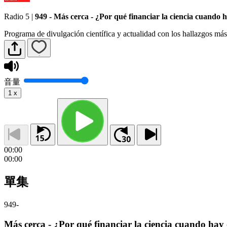
Radio 5
|
949 - Más cerca - ¿Por qué financiar la ciencia cuando h
Programa de divulgación científica y actualidad con los hallazgos más
音量
1
x
00:00
00:00
單集
949
-
Más cerca - ¿Por qué financiar la ciencia cuando hay 