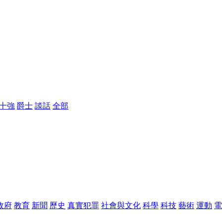
四十強
爵士
談話
全部
政府
教育
新聞
歷史
真實犯罪
社會與文化
科學
科技
藝術
運動
電