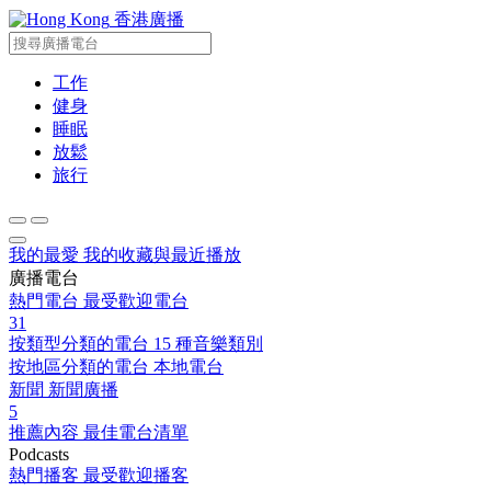
香港廣播
工作
健身
睡眠
放鬆
旅行
我的最愛
我的收藏與最近播放
廣播電台
熱門電台
最受歡迎電台
31
按類型分類的電台
15 種音樂類別
按地區分類的電台
本地電台
新聞
新聞廣播
5
推薦內容
最佳電台清單
Podcasts
熱門播客
最受歡迎播客