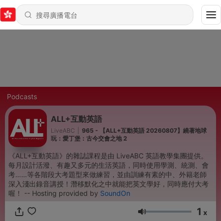
Podcasts
ALL+互動英語
LiveABC
|
965 - 【ALL+互動英語 20260807】繞著地球
玩：愛丁堡：古今交會之地 2
《ALL+互動英語》的雜誌課程是由 LiveABC 英語教學集團提供。
每月設計活潑、有趣又多元的生活英語，同時使用學測、統測、會
考……等各階段大考題型來做練習，並由訓練有素的中、外籍老師
深入淺出錄音講授！潛移默化之中就能把英文學好，同時應付大考
喔！ -- Hosting provided by
SoundOn
1
x
音量