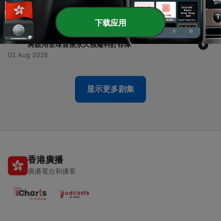
賽》：從古老史詩到現代靈感泉源 1
03 Aug 2026
下载应用
-
961
【ALL+互動英語 20260803】看新聞學英語：芬蘭即
將啟用全球首座永久核廢料貯存庫
02 Aug 2026
显示更多剧集
香港廣播
廣播電台和播客