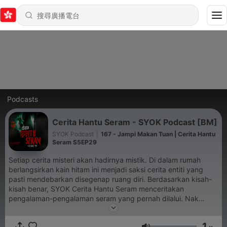
Podcasts
Cerita Hantu Seram - SYOK Podcast [BM]
SYOK Podcast
|
167 - Jampi Makan Tuan | Cerita Hantu
Seram S5EP29
Setiap cerita misteri akan hadirnya mistik. Di dalam rumah
berlangsirkan kain hitam ini menjadi saksi cerita entiti yang
pasti mendebarkan disegenap ruang diri. Berdasarkan kisah-
kisah benar, SYOK Cerita Hantu Seram menceritakan
pengalaman-pengalaman seram yang pernah dilalui. Nak
sponsor dan kolaborasi? Emel ke hello@syok.my atau
WhatsApp 012-2494632
1