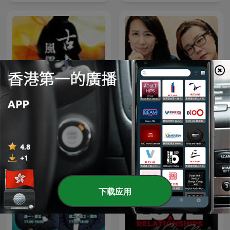
TBSラジオ『ジェーン・スー
香港電台：古今風雲人物
と堀井美香の「OVER THE
SUN」』
下载应用