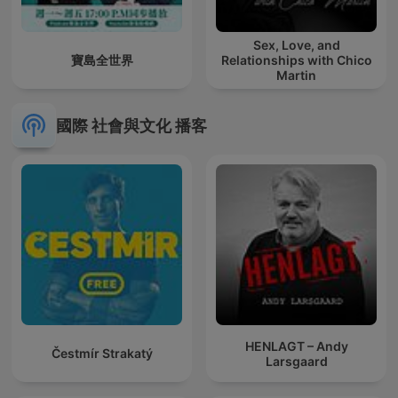
Sex, Love, and
寶島全世界
Relationships with Chico
Martin
國際 社會與文化 播客
HENLAGT – Andy
Čestmír Strakatý
Larsgaard