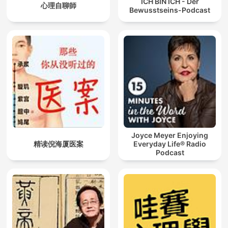
ICH BIN ICH - Der
心理自聊師
Bewusstseins-Podcast
Joyce Meyer Enjoying
精读倪海厦医案
Everyday Life® Radio
Podcast