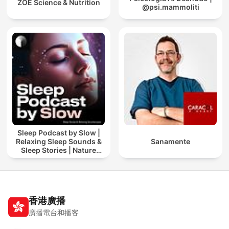
ZOE Science & Nutrition
@psi.mammoliti
Sleep Podcast by Slow |
Relaxing Sleep Sounds &
Sanamente
Sleep Stories | Nature
Sound For Sleep | ASMR
香港廣播
廣播電台和播客