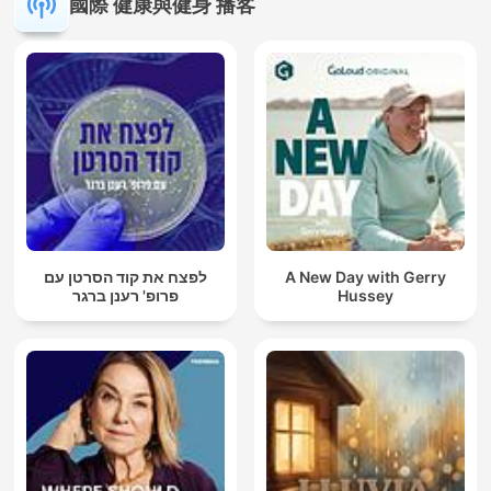
國際 健康與健身 播客
לפצח את קוד הסרטן עם
A New Day with Gerry
פרופ' רענן ברגר
Hussey