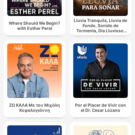
Lluvia Tranquila, Lluvia de
Where Should We Begin?
Fondo, Sonido de
with Esther Perel
Tormenta, Día Lluvioso,
Lluvia Para Soñar
ΖΩ ΚΑΛΑ Με τον Μιχάλη
Por el Placer de Vivir con
Κεφαλογιάννη
el Dr. Cesar Lozano