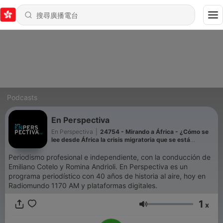
Podcasts
En Perspectiva
En Perspectiva
|
24754 - Mirando a África - ¿Cómo se
lee desde África la crisis migratoria que se está
viviendo en España?
Periodismo profesional e independiente, con la conducción de
Emiliano Cotelo y Romina Andrioli. En Perspectiva es un
programa periodístico con 40 años de historia al aire, hoy en
Radiomundo 1170 AM y plataformas digitales.
1
x
音量