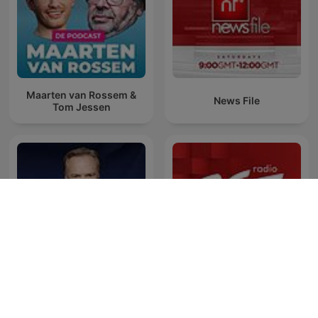
Maarten van Rossem &
News File
Tom Jessen
The Last Word with
Gość Radia ZET
Lawrence O’Donnell