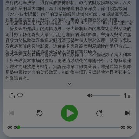
央行的利率決策、通貨膨脹數據解析、政府的財政預算政策，以及
跨國企業的重大動向。為了確保報導的專業深度，節目頻繁徵詢
《24小時太陽報》內部的專業編輯與數據分析師，並邀請產官學界
的重量級嘉賓進行對話，提供第一手的市場觀察與趨勢預測。
儘管處理的是硬核的財經議題，但《Focus economia》始終秉持著
「普及金融知識」的編輯原則，致力於將艱澀的專業術語與枯燥的
統計數字轉化為與大眾生活息息相關的邏輯敘事。主持人與受訪嘉
賓致力於協助聽眾掌握宏觀經濟形勢對個人財務管理、就業市場以
及家庭預算的具體影響。這種兼具專業高度與易讀性的呈現方式，
使其在義大利財經廣播領域佔有舉足輕重的地位。
作為一檔具備長期社會影響力的音頻節目，它不僅記錄了義大利本
土與全球資本市場的波動，更透過系統化的專題分析，引導聽眾建
立理性的經濟思考框架。無論是專業金融從業者，還是希望在複雜
局勢中尋找方向的普通聽眾，都能從中獲取具備時效性且客觀中立
的資訊參考。
1
x
音量
00:00
00:00