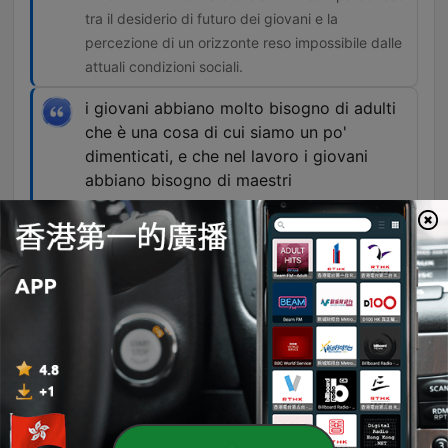
tra il desiderio di futuro dei giovani e la
percezione di un orizzonte reso impossibile dalle
attuali condizioni sociali.
i giovani abbiano molto bisogno di adulti
che è una cosa di cui siamo un po'
dimenticati, e che nel lavoro i giovani
abbiano bisogno di maestri
00:42:39 · Francesco Seghezzi propone
l'investimento nell'apprendistato per ricreare un
legame formativo tra generazioni attraverso la
figura del maestro.
單集
-
2910
Puntata del 06/08/2026
L'episodio analizza la crisi demografica italiana, esaminando il passaggio da una società giovane a un 'degiovanimento' che minaccia la sostenibilità del lavoro, delle pensioni e della contrattazione collettiva. Gli esperti discutono l'impatto dell'invecchiamento e le sfide poste dall'automazione tecnologica e dalle disparità di genere. Il dibattito approfondisce inoltre il tema dell'occupazione femminile, evidenziando come i carichi di cura e la mancanza di servizi penalizzino la carriera delle donne. In conclusione, vengono proposte soluzioni strutturali che includono il potenziamento dell'apprendistato, un welfare più inclusivo e politiche mirate a sostenere la natalità e l'integrazione generazionale.