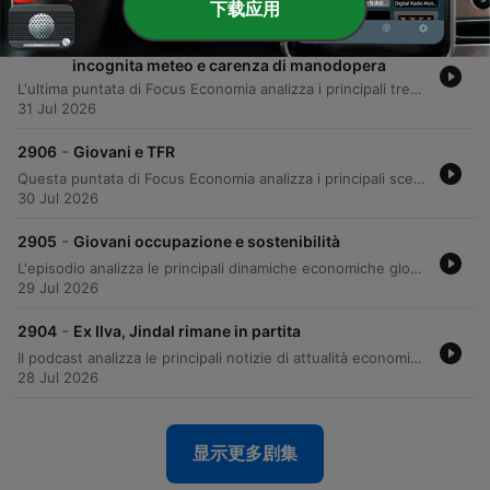
06 Aug 2026
下载应用
-
2907
Al via la vendemmia 2026 tra caro costi,
incognita meteo e carenza di manodopera
L'ultima puntata di Focus Economia analizza i principali trend macroeconomici, dal calo dell'inflazione in Italia all'aumento nell'Eurozona, fino alle strategie geopolitiche di Tesla in Cina e alla volatilità dei mercati finanziari estivi. Il programma approfondisce inoltre l'impatto dei cambiamenti climatici sulla viticoltura italiana e le nuove sfide normative europee sugli imballaggi (PPWR), concludendo con consigli pratici per la prevenzione delle truffe informatiche.
31 Jul 2026
-
2906
Giovani e TFR
Questa puntata di Focus Economia analizza i principali scenari macroeconomici globali, esaminando la crescita degli Stati Uniti e l'inflazione in Eurozona. L'episodio approfondisce le criticità del sistema previdenziale italiano, con particolare attenzione alla riforma della previdenza complementare e alle nuove regole per il TFR. Il programma affronta inoltre l'impatto della direttiva europea sul diritto alla riparazione per contrastare l'obsolescenza programmata. Infine, un'analisi dei mercati finanziari con Enrico Vaccari esplora la volatilità legata ai dati economici e le prospettive sui settori tecnologico e obbligazionario.
30 Jul 2026
-
2905
Giovani occupazione e sostenibilità
L'episodio analizza le principali dinamiche economiche globali e nazionali, partendo dall'aumento dei prezzi del petrolio e dalle tensioni nel settore autotrasporti, con particolare attenzione al rischio di speculazioni sui prezzi alimentari. Vengono esaminati i mercati internazionali, caratterizzati da una forte volatilità nei settori tecnologico e asiatico a causa dell'incertezza sui tassi della Federal Reserve e del calo degli indici coreani. Il focus si estende anche all'economia italiana, trattando le recenti emissioni di BOT, l'impatto territoriale del Superbonus e le nuove aspettative lavorative della Generazione Z, orientate verso smart working e sostenibilità. Infine, viene approfondita la crisi occupazionale nel settore automotive e l'andamento dei mercati tecnologici legati all'intelligenza artificiale.
29 Jul 2026
-
2904
Ex Ilva, Jindal rimane in partita
Il podcast analizza le principali notizie di attualità economica, partendo dal decreto legge 133 sulla riduzione delle accise sui carburanti e dalle criticità legate alla gestione dell'ex Ilva dopo la sentenza della Corte d'Appello di Milano. Vengono approfonditi i temi delle scadenze fiscali per le rottamazioni, le nuove tutele del fondo CONSAP per le persone con disabilità e il preoccupante calo della natalità in Italia. L'analisi si estende ai mercati globali, esaminando l'incertezza legata agli investimenti massicci nell'intelligenza artificiale e l'indebitamento degli hyperscaler tecnologici. Viene inoltre discusso il ruolo delle banche centrali di fronte alle tensioni geopolitiche e alla volatilità dei mercati finanziari, con un focus particolare sulla concentrazione del mercato coreano.
28 Jul 2026
显示更多剧集