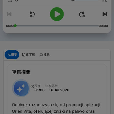
x
音量
00:00
00:00
摘要
逐字稿
搜尋
單集摘要
長度
發佈於
01:00
16 Jul 2026
Odcinek rozpoczyna się od promocji aplikacji
Orlen Vita, oferującej zniżki na paliwo oraz