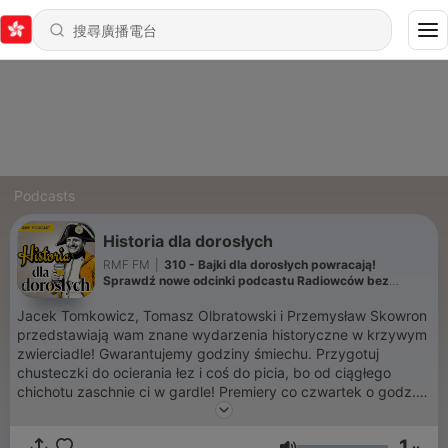
Podcasts
Historia dla dorosłych
RMF FM
|
310 - Bajki dla dorosłych powracają!
Sprawdź nowe odcinki podcastu Radiowców bez
cenzury
Jacek Tomkowicz, Tomasz Olbratowski i Przemysław Skowron
przedstawiają wam znane wydarzenia historyczne w krzywym
zwierciadle! Gwarantujemy godziny śmiechu. Przygotuj
chusteczki do ocierania łez i coś do picia, bo od ciągłego
chichotu zaschnie ci w gardle! Premiery co czwartek o godz.
9:00.
1