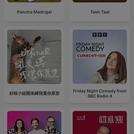
Pancho Madrigal
Teen Taal
Friday Night Comedy from
好味小姐開束縛我還你原形
BBC Radio 4