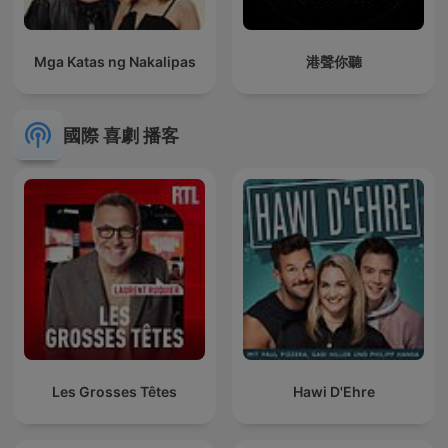
Mga Katas ng Nakalipas
港聲你聽
國際 喜劇 播客
Les Grosses Têtes
Hawi D'Ehre