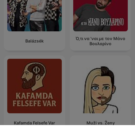
Ό,τι να 'ναι με τον Μάνο
Balázsék
Βουλαρίνο
Kafamda Felsefe Var
Muži vs. Ženy