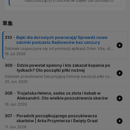
nadchodzących odcinków bajek dla dorosłych.
單集
-
310
Bajki dla dorosłych powracają! Sprawdź nowe
odcinki podcastu Radiowców bez cenzury
Odcinek rozpoczyna się od promocji aplikacji Orlen Vita, oferującej zniżki na paliwo oraz produkty spożywcze podczas wakacyjnych weekendów. Następnie następuje zapowiedź nowego sezonu audycji „Bajki dla dorosłych” prowadzonej przez Przemysława Skowrona, Tomasza Olbratowskiego i Jacka Tonkowicza. Program, osadzony w klimacie Podkarpacia, prezentuje nowe, groteskowe i absurdalne wersje znanych opowieści, które będą dostępne na platformach RMF ON oraz w innych serwisach podcastowych.
16 Jul 2026
-
309
Gdzie powstał spalony i kto zakazał kopania po
łydkach? Oto początki piłki nożnej
Odcinek przedstawia fascynującą historię ewolucji piłki nożnej, od starożytnych gier chińskich, greckich i rzymskich, aż po angielski mob football. Autor opisuje proces ujednolicania przepisów w XIX wieku przez Ebenezera Cobbirly'ego oraz powstanie Football Association. Program przybliża również historię kluczowych przepisów, takich jak wymiary boiska, wprowadzenie rzutu karnego, ewolucję roli bramkarza oraz ustalenie liczby zawodników. Przedstawiono, jak dawne zasady, często wynikające z tradycji lub przypadku, przekształciły się w ustandaryzowany sport, który znamy dzisiaj.
25 Jun 2026
-
308
Trojańska Helena, sedes ze złota i kebab w
Aleksandrii. Oto wielkie poszukiwania skarów
18 Jun 2026
-
307
Poradnik początkującego poszukiwacza
skarbów | Arka Przymierza i Święty Graal
11 Jun 2026