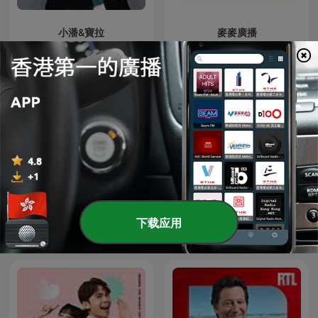
小潘&寶拉
麥麥廣播
大久保佳代子とらぶぶら
下载应用
Kumikinang na Tambalan
LOVE