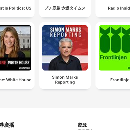
t Is Politics: US
プチ鹿島 赤坂タイムス
Radio Insi
Simon Marks
ne: White House
Frontlinje
Reporting
港廣播
資源