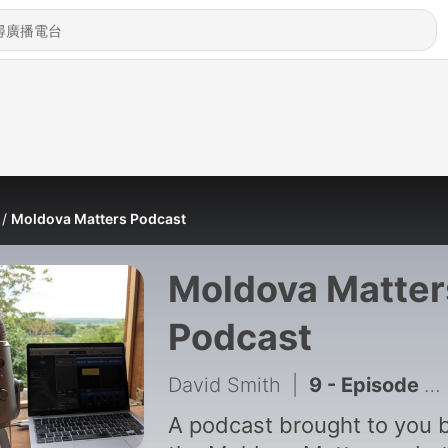
Moldova Matters Podcast
Moldova Matter
Podcast
David Smith
|
9 - Episode 8: The Theft of the Billion and Rise of Plahotniuc (Part 3 of 3)
A podcast brought to you 