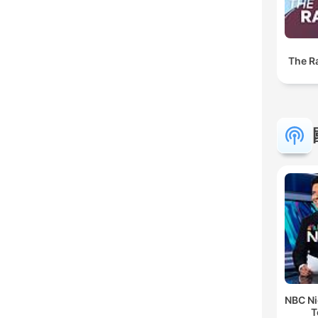
The R
NBC Ni
T