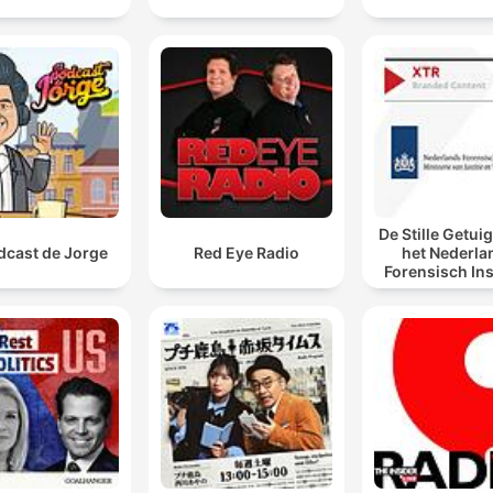
De Stille Getui
dcast de Jorge
Red Eye Radio
het Nederla
Forensisch Ins
sporen laat s