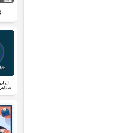
國
ایران 
شفاهی ا