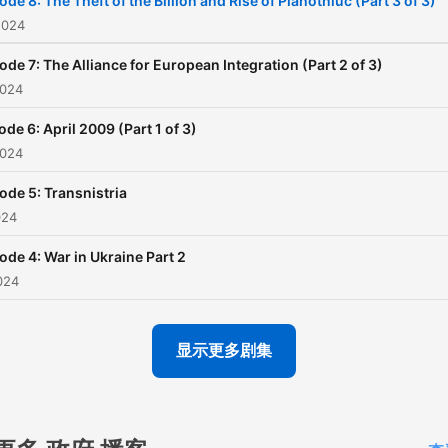
ode 8: The Theft of the Billion and Rise of Plahotniuc (Part 3 of 3)
moldovamatters.substack
2024
to receive the newsletter 
ode 7: The Alliance for European Integration (Part 2 of 3)
to learn how you can supp
2024
the podcast.
ode 6: April 2009 (Part 1 of 3)
2024
www.moldovamatters.md
ode 5: Transnistria
024
ode 4: War in Ukraine Part 2
024
显示更多剧集