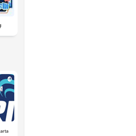
聊
karta