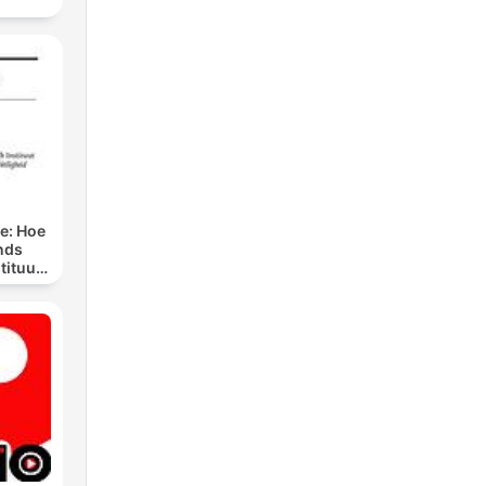
ge: Hoe
nds
tituut
preken