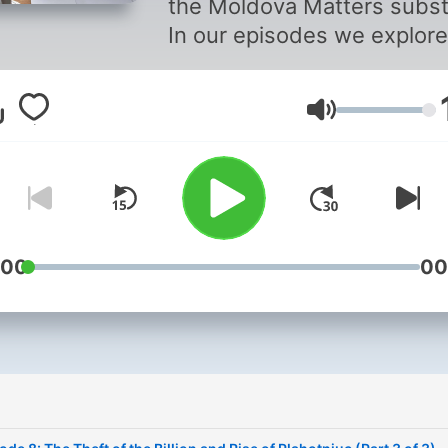
the Moldova Matters subst
In our episodes we explore
various elements of the
political, economic or secur
音量
situation in Moldova and h
explain to an English speak
audience what is going on 
this small but important
European country. Moldova
Matters Podcast is a bit of
:00
00
experiment and we hope yo
stick around for the quality
content and disregard the
rudimentary production val
Subscribe to Moldova Mat
at