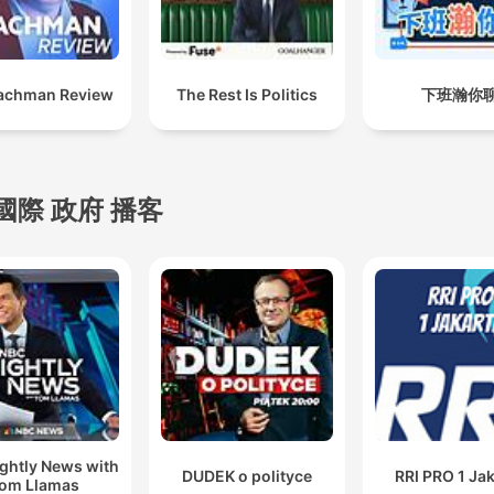
achman Review
The Rest Is Politics
下班瀚你
國際 政府 播客
ghtly News with
DUDEK o polityce
RRI PRO 1 Ja
om Llamas