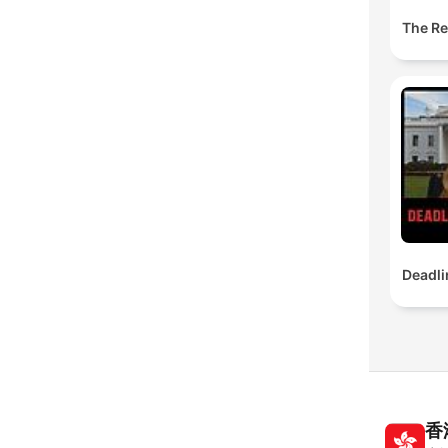
The Res
Deadli
香