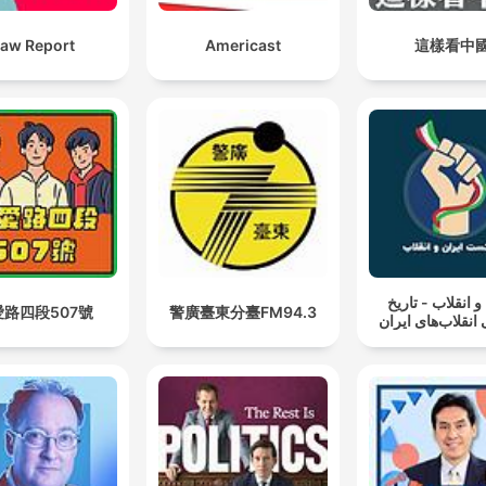
aw Report
Americast
這樣看中
و انقلاب - تاریخ
愛路四段507號
警廣臺東分臺FM94.3
نقلاب‌های ایران