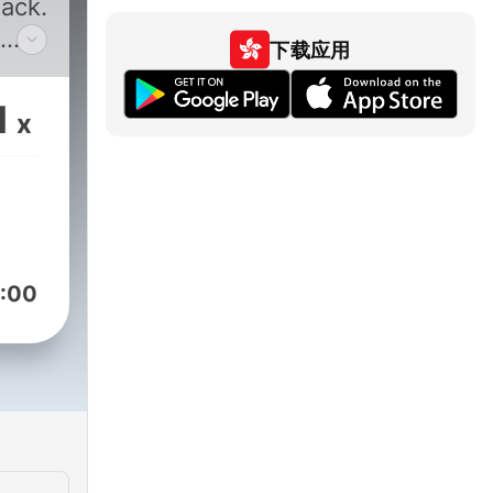
ack.
下载应用
ity
1
x
elp
ing
in
 an
:00
u'll
ues.
ters