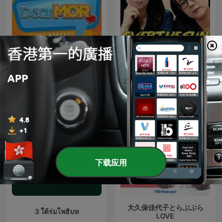
TBSラジオ『ジェーン・スー
Dear MOR
と堀井美香の「OVER THE
SUN」』
下载应用
大久保佳代子とらぶぶら
3 ใต้ร่มโพธิบท
LOVE