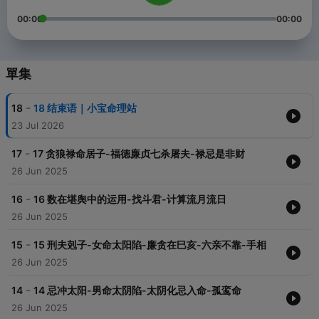
00:00
00:00
單集
-
18
18 结束语｜小宝命理站
23 Jul 2026
-
17
17 贪狼禄命居子-福德廉贞七杀屠夫-禄忌是非财
26 Jun 2025
-
16
16 数在堪舆中的运用-找斗君-计算流月流日
26 Jun 2025
-
15
15 刑夫剋子-女命太阳陷-廉贪在巳亥-六亲不靠-手相
26 Jun 2025
-
14
14 忌冲太阳-男命太阴陷-太阴化忌入命-孤鸾命
26 Jun 2025