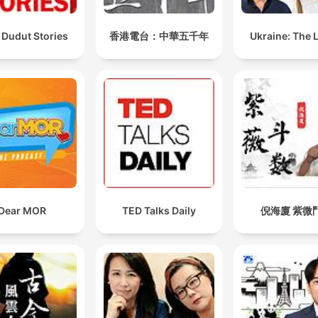
Nós conseguimos. O senhor está oficialmente
aposentado, pai.
 Dudut Stories
香港電台：中華五千年
Ukraine: The 
00:11:24 · O clímax da história, quando a filha revela ao pai o
resultado positivo do processo.
Se hoje eu consigo honrar o meu pai, é porque, antes
de tudo, Ele honrou a missão de ser pai.
00:12:53 · Uma conclusão reflexiva sobre o papel da
paternidade e o legado deixado para a filha.
Dear MOR
TED Talks Daily
倪海廈 紫微