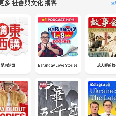
亮點
更多 社會與文化 播客
查
Ela falava que educação era o único caminho capaz 
transformar a nossa realidade.
00:01:40 · A narradora relembra a convicção de sua mãe sobr
poder transformador do estudo.
O que importa de verdade é vocês nunca desistirem
dos sonhos.
00:02:53 · Um conselho fundamental dado pelo pai durante 
講東講西
Barangay Love Stories
成人睡前故
momento de incentivo aos filhos.
Eu era uma filha lutando para que a história de vida 
meu próprio pai fosse reconhecida.
00:09:32 · O momento de profunda conexão emocional duran
a audiência judicial para o benefício do pai.