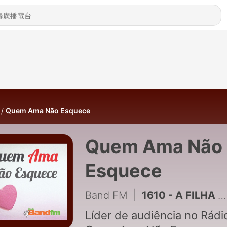
Quem Ama Não Esquece
Quem Ama Não
Esquece
Band FM
|
1610 - A FILHA QUE HONROU O PAI | QUEM AMA NÃO ESQUECE ESPECIAL DIA DOS PAIS 07/08/2026
Líder de audiência no Rádio