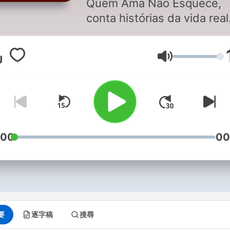
Quem Ama Não Esquece,
conta histórias da vida real
interpretadas pelos
comunicadores Tatá e Muri
音量
Jr. Diálogos e detalhes na
com emoção as situações 
relacionamentos vividos po
ouvintes do Brasil.
Muita Emoção para o seu d
:00
00
要
逐字稿
搜尋